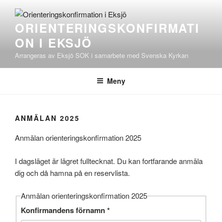
Hoppa
till
ORIENTERINGSKONFIRMATI
innehåll
ON I EKSJÖ
Arrangeras av Eksjö SOK i samarbete med Svenska Kyrkan
Meny
ANMÄLAN 2025
Anmälan orienteringskonfirmation 2025
I dagsläget är lägret fulltecknat. Du kan fortfarande anmäla
dig och då hamna på en reservlista.
Anmälan orienteringskonfirmation 2025
Konfirmandens förnamn
*