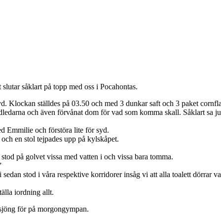
et slutar såklart på topp med oss i Pocahontas.
syd. Klockan ställdes på 03.50 och med 3 dunkar saft och 3 paket cornflak
sydledarna och även förvånat dom för vad som komma skall. Såklart sa 
d Emmilie och förstöra lite för syd.
 och en stol tejpades upp på kylskåpet.
stod på golvet vissa med vatten i och vissa bara tomma.
”
dan stod i våra respektive korridorer insåg vi att alla toalett dörrar va
älla iordning allt.
i sjöng för på morgongympan.