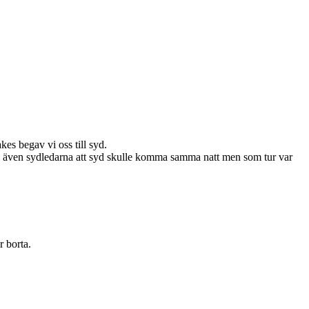
es begav vi oss till syd.
ju även sydledarna att syd skulle komma samma natt men som tur var
r borta.