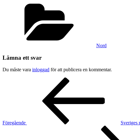
Kategorier
Nord
Lämna ett svar
Du måste vara
inloggad
för att publicera en kommentar.
Inläggsnavigering
Föregående
inlägg
Föregående
Sveriges 
Nästa
inlägg