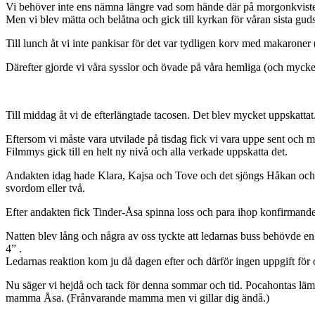
Vi behöver inte ens nämna längre vad som hände där på morgonkvisten f
Men vi blev mätta och belåtna och gick till kyrkan för våran sista guds
Till lunch åt vi inte pankisar för det var tydligen korv med makaroner 
Därefter gjorde vi våra sysslor och övade på våra hemliga (och mycket
Till middag åt vi de efterlängtade tacosen. Det blev mycket uppskattat
Eftersom vi måste vara utvilade på tisdag fick vi vara uppe sent och my
Filmmys gick till en helt ny nivå och alla verkade uppskatta det.
Andakten idag hade Klara, Kajsa och Tove och det sjöngs Håkan och Ä
svordom eller två.
Efter andakten fick Tinder-Åsa spinna loss och para ihop konfirmander
Natten blev lång och några av oss tyckte att ledarnas buss behövde en 
4” .
Ledarnas reaktion kom ju då dagen efter och därför ingen uppgift för o
Nu säger vi hejdå och tack för denna sommar och tid. Pocahontas lämna
mamma Åsa. (Frånvarande mamma men vi gillar dig ändå.)