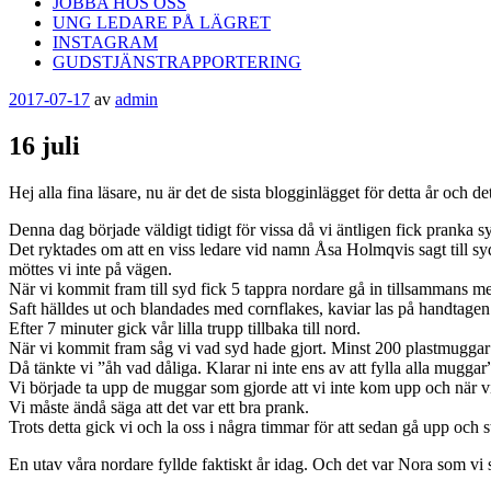
JOBBA HOS OSS
UNG LEDARE PÅ LÄGRET
INSTAGRAM
GUDSTJÄNSTRAPPORTERING
Publicerat
2017-07-17
av
admin
16 juli
Hej alla fina läsare, nu är det de sista blogginlägget för detta år och d
Denna dag började väldigt tidigt för vissa då vi äntligen fick pranka 
Det ryktades om att en viss ledare vid namn Åsa Holmqvis sagt till 
möttes vi inte på vägen.
När vi kommit fram till syd fick 5 tappra nordare gå in tillsammans me
Saft hälldes ut och blandades med cornflakes, kaviar las på handtagen
Efter 7 minuter gick vår lilla trupp tillbaka till nord.
När vi kommit fram såg vi vad syd hade gjort. Minst 200 plastmuggar 
Då tänkte vi ”åh vad dåliga. Klarar ni inte ens av att fylla alla muggar
Vi började ta upp de muggar som gjorde att vi inte kom upp och när vi se
Vi måste ändå säga att det var ett bra prank.
Trots detta gick vi och la oss i några timmar för att sedan gå upp och st
En utav våra nordare fyllde faktiskt år idag. Och det var Nora som v