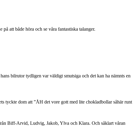
på att både höra och se våra fantastiska talanger.
ans bilrutor tydligen var väldigt smutsiga och det kan ha nämnts en
hets tyckte dom att ”ÅH det vore gott med lite chokladbollar såhär runt
ifrån Biff-Arvid, Ludvig, Jakob, Ylva och Klara. Och såklart våran