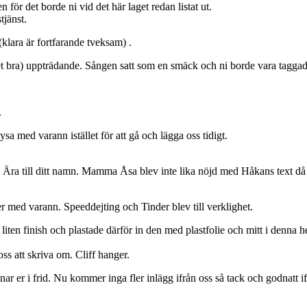
ör det borde ni vid det här laget redan listat ut.
tjänst.
(klara är fortfarande tveksam) .
 bra) uppträdande. Sången satt som en smäck och ni borde vara taggade 
.
sa med varann istället för att gå och lägga oss tidigt.
ra till ditt namn. Mamma Åsa blev inte lika nöjd med Håkans text då h
 med varann. Speeddejting och Tinder blev till verklighet.
liten finish och plastade därför in den med plastfolie och mitt i denna 
ss att skriva om. Cliff hanger.
r er i frid. Nu kommer inga fler inlägg ifrån oss så tack och godnatt 