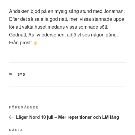
Andakten bjöd på en mysig sång stund med Jonathan.
Efter det så sa alla god natt, men vissa stannade uppe
för att vakta huset medans vissa somnade sött.
Godnatt, Auf wiedersehen, adjö vi ses någon gång.
Från prosit.
KATEGORIER
SYD
Inläggsnavigering
Föregående
FÖREGÅENDE
inlägg
Läger Nord 10 juli – Mer repetitioner och LM lång
Nästa
NÄSTA