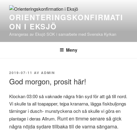
Hoppa
till
ORIENTERINGSKONFIRMATI
innehåll
ON I EKSJÖ
Arrangeras av Eksjö SOK i samarbete med Svenska Kyrkan
Meny
PUBLICERAT
2019-07-11
AV
ADMIN
God morgon, prosit här!
Klockan 03:00 så vaknade några från syd för att gå till nord.
Vi skulle ta all toapapper, tejpa kranarna, lägga fiskbuljongs
tärningar i dusch- munstyckena och så skulle vi göra en
Runt en timme senare så gick
plantage i deras Allrum.
några nöjda sydare tillbaka till de varma sängarna.