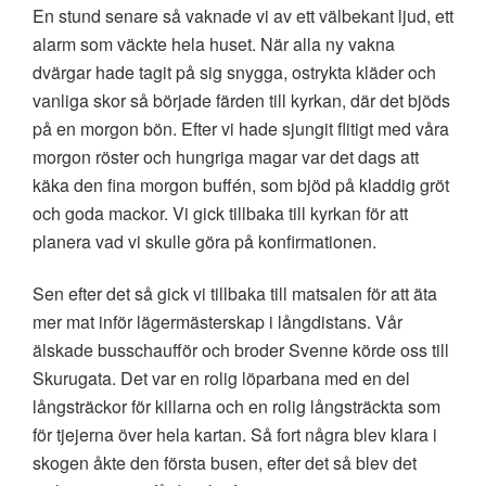
En stund senare så vaknade vi av ett välbekant ljud, ett
alarm som väckte hela huset. När alla ny vakna
dvärgar hade tagit på sig snygga, ostrykta kläder och
vanliga skor så började färden till kyrkan, där det bjöds
på en morgon bön. Efter vi hade sjungit flitigt med våra
morgon röster och hungriga magar var det dags att
käka den fina morgon buffén, som bjöd på kladdig gröt
och goda mackor. Vi gick tillbaka till kyrkan för att
planera vad vi skulle göra på konfirmationen.
Sen efter det så gick vi tillbaka till matsalen för att äta
mer mat inför lägermästerskap i långdistans. Vår
älskade busschaufför och broder Svenne körde oss till
Skurugata. Det var en rolig löparbana med en del
långsträckor för killarna och en rolig långsträckta som
för tjejerna över hela kartan.
Så fort några blev klara i
skogen åkte den första busen, efter det så blev det