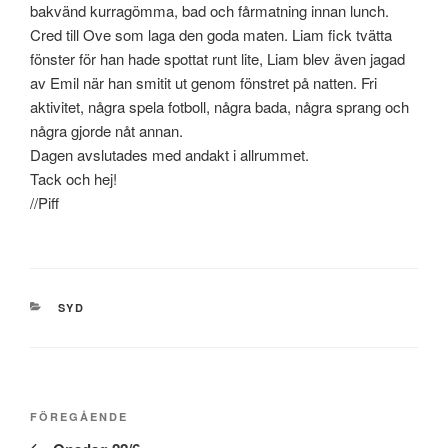
bakvänd kurragömma, bad och fårmatning innan lunch.
Cred till Ove som laga den goda maten. Liam fick tvätta
fönster för han hade spottat runt lite, Liam blev även jagad
av Emil när han smitit ut genom fönstret på natten. Fri
aktivitet, några spela fotboll, några bada, några sprang och
några gjorde nåt annan.
Dagen avslutades med andakt i allrummet.
Tack och hej!
//Piff
KATEGORIER
SYD
Inläggsnavigering
Föregående
FÖREGÅENDE
inlägg