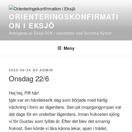
Hoppa
till
ORIENTERINGSKONFIRMATI
innehåll
ON I EKSJÖ
Arrangeras av Eksjö SOK i samarbete med Svenska Kyrkan
Meny
PUBLICERAT
2022-06-24
AV
ADMIN
Onsdag 22/6
Hej hej, Piff här!
Igår var en händelserik dag som började med härlig
väckning i form av lägerdans. Sen på moprgongympan var
dat dags för en underbar lägerdans. Innan frukosten sjöng
vi för Gustav som fyllde år. Efter det blev det smarrig
frukost. Sen körde vi lära känna lekar, apan i trädet,