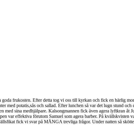
en goda frukosten. Efter detta tog vi oss till kyrkan och fick en härli
anter med potatis,sås och sallad. Efter lunchen så var det lugn stund och 
n med sina medhjälpare. Kalsongmannen fick även agera lyftkran åt Julia
ruppen var effektiva förutom Samuel som agera barber. På kvällskvisten v
vällsfikat fick vi svar på MÅNGA trevliga frågor. Under natten så skött