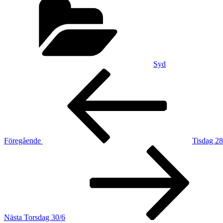
Syd
Inläggsnavigering
Föregående
inlägg
Föregående
Tisdag 28
Nästa
inlägg
Nästa
Torsdag 30/6