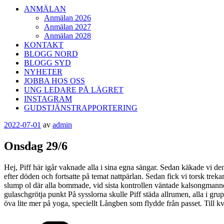
ANMÄLAN
Anmälan 2026
Anmälan 2027
Anmälan 2028
KONTAKT
BLOGG NORD
BLOGG SYD
NYHETER
JOBBA HOS OSS
UNG LEDARE PÅ LÄGRET
INSTAGRAM
GUDSTJÄNSTRAPPORTERING
Publicerat
2022-07-01
av
admin
Onsdag 29/6
Hej, Piff här igår vaknade alla i sina egna sängar. Sedan käkade vi d
efter döden och fortsatte på temat nattpärlan. Sedan fick vi torsk trek
slump ol där alla bommade, vid sista kontrollen väntade kalsongmanne
gulaschgrötja punkt På sysslorna skulle Piff städa allrumen, alla i g
öva lite mer på yoga, speciellt Långben som flydde från passet. Till k
Kategorier