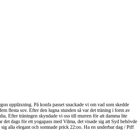
g morgon uppläxning. På konfa passet snackade vi om vad som skedde
dem flesta sov. Efter den lugna stunden så var det träning i form av
. Efter träningen skyndade vi oss till murren för att damma lite
ar det dags för ett yogapass med Vilma, det visade sig att Syd behövde
e sig alla elegant och somnade prick 22:oo. Ha en underbar dag / Piff