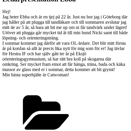
Hej!
Jag heter Ebba och är en tjej på 22 år. Just nu bor jag i Göteborg där
jag håller på att plugga till tandläkare och till sommaren avslutar jag
mitt 4e av 5 år, så bara att hit me up om ni får tandvärk under lägret!
Utöver att plugga går mycket tid åt till min hund Nicki samt till både
löpning- och orienteringsträng.
I sommar kommer jag därför att vara OL-ledare. Det blir mitt första
år på konfan så allt är precis lika nytt för mig som för er! Jag tävlar
för Hestra IF och har själv gått tre år på Eksjö
orienteringsgymnasium, så har rätt bra koll på skogarna där
omkring. Ser mycket fram emot att får hänga, träna, bada och käka
massor av glass med er i sommar, detta kommer att bli grymt!
Min bästa superhjälte är Catwoman!
Kategorier