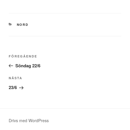
KATEGORIER
NORD
Inläggsnavigering
Föregående
FÖREGÅENDE
inlägg
Söndag 22/6
Nästa
NÄSTA
inlägg
23/6
Drivs med WordPress