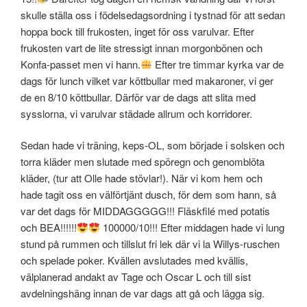
skulle ställa oss i födelsedagsordning i tystnad för att sedan
hoppa bock till frukosten, inget för oss varulvar. Efter
frukosten vart de lite stressigt innan morgonbönen och
Konfa-passet men vi hann.
Efter tre timmar kyrka var de
dags för lunch vilket var köttbullar med makaroner, vi ger
de en 8/10 köttbullar. Därför var de dags att slita med
sysslorna, vi varulvar städade allrum och korridorer.
Sedan hade vi träning, keps-OL, som började i solsken och
torra kläder men slutade med spöregn och genomblöta
kläder, (tur att Olle hade stövlar!). När vi kom hem och
hade tagit oss en välförtjänt dusch, för dem som hann, så
var det dags för MIDDAGGGGG!!! Fläskfilé med potatis
och BEA!!!!!!
100000/10!!! Efter middagen hade vi lung
stund på rummen och tillslut fri lek där vi la Willys-ruschen
och spelade poker. Kvällen avslutades med kvällis,
välplanerad andakt av Tage och Oscar L och till sist
avdelningshäng innan de var dags att gå och lägga sig.