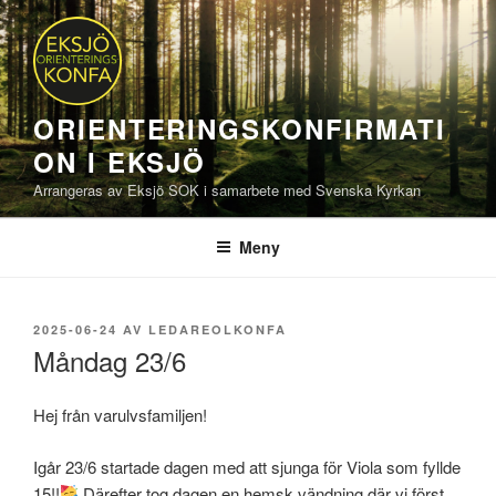
Hoppa
till
innehåll
ORIENTERINGSKONFIRMATI
ON I EKSJÖ
Arrangeras av Eksjö SOK i samarbete med Svenska Kyrkan
Meny
PUBLICERAT
2025-06-24
AV
LEDAREOLKONFA
Måndag 23/6
Hej från varulvsfamiljen!
Igår 23/6 startade dagen med att sjunga för Viola som fyllde
15!!
Därefter tog dagen en hemsk vändning där vi först