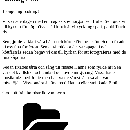
Tjongeling badring!
Vi startade dagen med en magisk sovmorgon sen frulle. Sen gick vi
till kyrkan för högmässa. Till lunch åt vi kyckling spätt, panbiff och
ris.
Sen gjorde vi klart våra båtar och körde tävling i sjön. Sedan fixade
vi oss fina för foton. Sen åt vi middag det var spagetti och
köttfärssås sedan begav vi oss till kyrkan för att fotograferas med de
fina kåporna.
Sedan fixades tårta och sång till finaste Hanna som fyllde år! Sen
var det kvällsfika och andakt och avdelningshäng. Vissa hade
musikquiz med Jonte men han valde sämst låtar så alla vart
missnöjda. Vissa andra åt tårta med Hanna eller sminkade Emil.
Godnatt från bombardio vampyrio
Kategorier