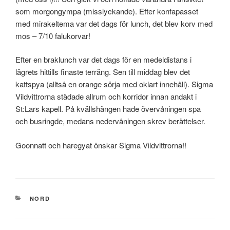
som morgongympa (misslyckande). Efter konfapasset
med mirakeltema var det dags för lunch, det blev korv med
mos – 7/10 falukorvar!
Efter en braklunch var det dags för en medeldistans i
lägrets hittills finaste terräng. Sen till middag blev det
kattspya (alltså en orange sörja med oklart innehåll). Sigma
Vildvittrorna städade allrum och korridor innan andakt i
St:Lars kapell. På kvällshängen hade övervåningen spa
och busringde, medans nedervåningen skrev berättelser.
Goonnatt och haregyat önskar Sigma Vildvittrorna!!
KATEGORIER
NORD