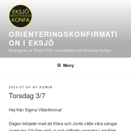
Hoppa
till
innehåll
ORIENTERINGSKONFIRMATI
ON I EKSJÖ
Arrangeras av Eksjö SOK i samarbete med Svenska Kyrkan
Meny
PUBLICERAT
2025-07-04
AV
ADMIN
Torsdag 3/7
Hej från Sigma Vildvittrorna!
Dagen började med att Klara och Jonte välte våra sängar
(med oss i)!!! Sen gick vi och nöffade varandra i ansiktet