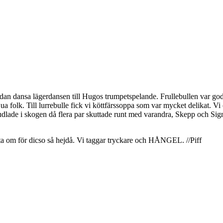
edan dansa lägerdansen till Hugos trumpetspelande. Frullebullen var go
ua folk. Till lurrebulle fick vi köttfärssoppa som var mycket delikat. Vi 
udlade i skogen då flera par skuttade runt med varandra, Skepp och Si
ta om för dicso så hejdå. Vi taggar tryckare och HÅNGEL. //Piff