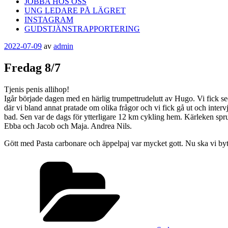
JOBBA HOS OSS
UNG LEDARE PÅ LÄGRET
INSTAGRAM
GUDSTJÄNSTRAPPORTERING
Publicerat
2022-07-09
av
admin
Fredag 8/7
Tjenis penis allihop!
Igår började dagen med en härlig trumpettrudelutt av Hugo. Vi fick s
där vi bland annat pratade om olika frågor och vi fick gå ut och intervj
bad. Sen var de dags för ytterligare 12 km cykling hem. Kärleken spr
Ebba och Jacob och Maja. Andrea Nils.
Gött med Pasta carbonare och äppelpaj var mycket gott. Nu ska vi by
Kategorier