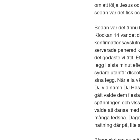
om att följa Jesus oc
sedan var det fisk oc
Sedan var det ännu i
Klockan 14 var det d
konfirmationsavslutni
serverade panerad ky
det godaste vi ätit. 
legg i sista minut e
sydare utanför discot
sina legg. När alla v
DJ vid namn DJ Hassa
gått valde dem flesta
spänningen och vissa 
valde att dansa med s
många ledsna. Dagen
nattning där på, lite
Blogg skriven av mål