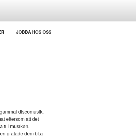
EKSJÖ
ER
JOBBA HOS OSS
d gammal discomusik.
t eftersom att det
a till musiken.
ten pratade dem bl.a