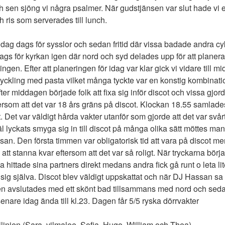
h sen sjöng vi några psalmer. När gudstjänsen var slut hade vi e
h ris som serverades till lunch.
dag dags för sysslor och sedan fritid där vissa badade andra cykl
ags för kyrkan igen där nord och syd delades upp för att planera
ngen. Efter att planeringen för idag var klar gick vi vidare till m
ckling med pasta vilket många tyckte var en konstig kombinati
Efter middagen började folk att fixa sig inför discot och vissa gjo
ftersom att det var 18 års gräns på discot. Klockan 18.55 samla
. Det var väldigt hårda vakter utanför som gjorde att det var svårt
äl lyckats smyga sig in till discot på många olika sätt möttes ma
n. Den första timmen var obligatorisk tid att vara på discot men
 att stanna kvar eftersom att det var så roligt. När tryckarna bör
hittade sina partners direkt medans andra fick gå runt o leta li
ig själva. Discot blev väldigt uppskattat och när DJ Hassan sa a
 avslutades med ett skönt bad tillsammans med nord och sedan
 senare idag ända till kl.23. Dagen får 5/5 ryska dörrvakter
linjen (Sara, vilmalee, Sofia, Hugo, William och Thea)