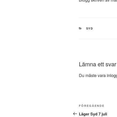
KATEGORIER
SYD
Lämna ett svar
Du måste vara
inlog
Inläggsnavig
Föregående
FÖREGÅENDE
inlägg
Läger Syd 7 juli