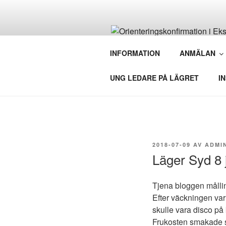
Hoppa
till
innehåll
ORIENTERI
INFORMATION
ANMÄLAN
Arrangeras av Eksjö SOK i sam
UNG LEDARE PÅ LÄGRET
I
PUBLICERAT
2018-07-09
AV
ADMI
Läger Syd 8 j
Tjena bloggen målli
Efter väckningen var
skulle vara disco på 
Frukosten smakade so