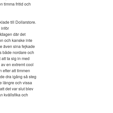
n timma fritid och
ade till Dollarstore.
 inför
iddagen där det
on och kanske inte
rde även sina fejkade
des både nordare och
 att ta sig in med
n av en extremt cool
 efter att timmen
jade dra igång så steg
te längre och vissa
tt det var slut blev
 kvällsfika och