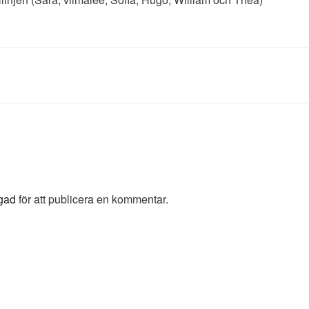
gad
för att publicera en kommentar.
ering