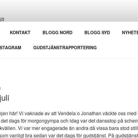
NGSKONFIRMATION I 
KONTAKT
BLOGG NORD
BLOGG SYD
NYHET
arbete med Svenska Kyrkan
NSTAGRAM
GUDSTJÄNSTRAPPORTERING
N
uli
njen här! Vi vaknade av att Vendela o Jonathan väckte oss me
 det dags för morgongympa och idag var det dansstop på schema
kvällen. Vi var mer engagerade än andra då vissa bara stod still
m vanligt bra sedan var det dags för gudstjänst. På gudstjäns