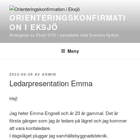
Hoppa
till
ORIENTERINGSKONFIRMATI
innehåll
ON I EKSJÖ
Arrangeras av Eksjö SOK i samarbete med Svenska Kyrkan
Meny
PUBLICERAT
2023-06-08
AV
ADMIN
Ledarpresentation Emma
Hej!
Jag heter Emma Engnell och är 23 år gammal. Det är
första gången som jag är ledare på lägret och jag kommer
att vara konfaledare.
I dagsläget pluggar jag samhällsbyggnadsteknik.