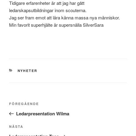
Tidigare erfarenheter är att jag har gått
ledarskapsutbildningar inom scouterna.
Jag ser fram emot att lära känna massa nya människor.
Min favorit superhjälte är supersnälla SilverSara
KATEGORIER
NYHETER
Inläggsnavigering
Föregående
FÖREGÅENDE
inlägg
Ledarpresentation Wilma
Nästa
NÄSTA
inlägg