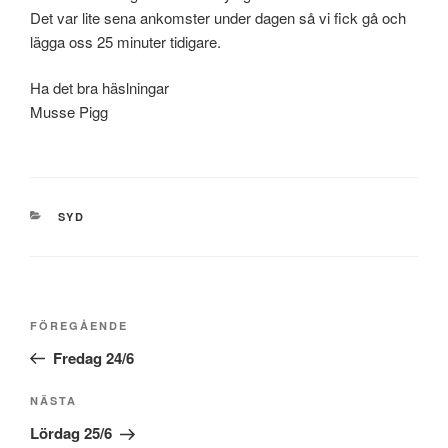
Det var lite sena ankomster under dagen så vi fick gå och
lägga oss 25 minuter tidigare.
Ha det bra häslningar
Musse Pigg
KATEGORIER
SYD
Inläggsnavigering
Föregående
FÖREGÅENDE
inlägg
Fredag 24/6
Nästa
NÄSTA
inlägg
Lördag 25/6