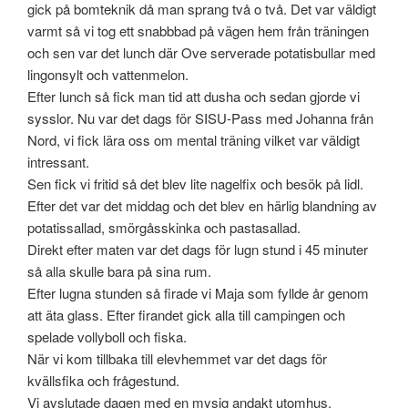
gick på bomteknik då man sprang två o två. Det var väldigt
varmt så vi tog ett snabbbad på vägen hem från träningen
och sen var det lunch där Ove serverade potatisbullar med
lingonsylt och vattenmelon.
Efter lunch så fick man tid att dusha och sedan gjorde vi
sysslor. Nu var det dags för SISU-Pass med Johanna från
Nord, vi fick lära oss om mental träning vilket var väldigt
intressant.
Sen fick vi fritid så det blev lite nagelfix och besök på lidl.
Efter det var det middag och det blev en härlig blandning av
potatissallad, smörgåsskinka och pastasallad.
Direkt efter maten var det dags för lugn stund i 45 minuter
så alla skulle bara på sina rum.
Efter lugna stunden så firade vi Maja som fyllde år genom
att äta glass. Efter firandet gick alla till campingen och
spelade vollyboll och fiska.
När vi kom tillbaka till elevhemmet var det dags för
kvällsfika och frågestund.
Vi avslutade dagen med en mysig andakt utomhus.