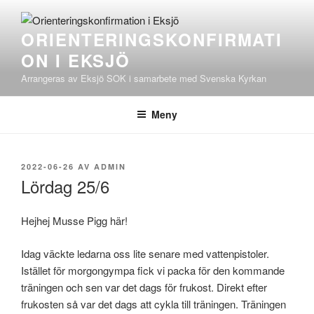
Hoppa
till
ORIENTERINGSKONFIRMATI
innehåll
ON I EKSJÖ
Arrangeras av Eksjö SOK i samarbete med Svenska Kyrkan
Meny
PUBLICERAT
2022-06-26
AV
ADMIN
Lördag 25/6
Hejhej Musse Pigg här!
Idag väckte ledarna oss lite senare med vattenpistoler.
Istället för morgongympa fick vi packa för den kommande
träningen och sen var det dags för frukost. Direkt efter
frukosten så var det dags att cykla till träningen. Träningen