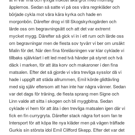
äpplemos. Sedan så satte vi på oss våra regnkläder och
började cykla mot våra kära kyrka och hade en
morgonbön. Därefter drog vi till Skogskyrkogården och
lärde oss om begravningsätt och att det var extremt
mycket mygg. Därefter så gick vi in i ett rum och lärde oss
om begravningar men de flesta sov tyvärr vi ber om ursäkt
Malin för det. När den fina föreläsningen var klar cyklade vi
tillbaks självklart i ett led med två händer på styret och två
däck i marken, för att äta korv och makaroner i den fina
matsalen. Efter det så gjorde vi våra trevliga sysslor då vi
hade i uppgift att städa allrummen, Emil körde glidtävling
med sig själv eftersom att han inte har några vänner. Sedan
var det dags för träning, de flesta sprang men Signe och
Linn valde att sitta i skogen och bli myggbitna. Sedan
cyklade vi hem för att äta i den trevliga matsalen igen där vi
fick en fin currygryta. Därefter stack några fort som fan te
Intersport för att köpa lite nya kläder men på vägen träffade
Gurkis sin största idol Emil Clifford Skepp. Efter det var det