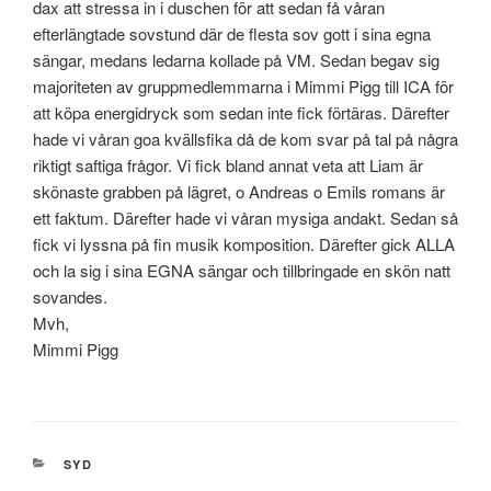
dax att stressa in i duschen för att sedan få våran
efterlängtade sovstund där de flesta sov gott i sina egna
sängar, medans ledarna kollade på VM. Sedan begav sig
majoriteten av gruppmedlemmarna i Mimmi Pigg till ICA för
att köpa energidryck som sedan inte fick förtäras. Därefter
hade vi våran goa kvällsfika då de kom svar på tal på några
riktigt saftiga frågor. Vi fick bland annat veta att Liam är
skönaste grabben på lägret, o Andreas o Emils romans är
ett faktum. Därefter hade vi våran mysiga andakt. Sedan så
fick vi lyssna på fin musik komposition. Därefter gick ALLA
och la sig i sina EGNA sängar och tillbringade en skön natt
sovandes.
Mvh,
Mimmi Pigg
KATEGORIER
SYD