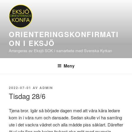
Hoppa
till
innehåll
ORIENTERINGSKONFIRMATI
ON I EKSJÖ
Arrangeras av Eksjö SOK i samarbete med Svenska Kyrkan
Meny
PUBLICERAT
2022-07-01
AV
ADMIN
Tisdag 28/6
Tjena bror. Igår så började dagen med att våra kära ledare
kom in i våra rum och dansade. Sedan skulle vi ha samling
ute i det vackra vädret och alla mådde piss såklart. Därefter
åt vi vår fina och lyxiga frukost aka gröt med mumsig