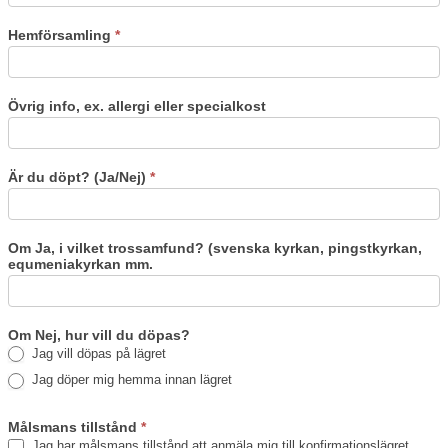
Hemförsamling
*
Övrig info, ex. allergi eller specialkost
Är du döpt? (Ja/Nej)
*
Om Ja, i vilket trossamfund? (svenska kyrkan, pingstkyrkan,
equmeniakyrkan mm.
Om Nej, hur vill du döpas?
Jag vill döpas på lägret
Jag döper mig hemma innan lägret
Målsmans tillstånd
*
Jag har målsmans tillstånd att anmäla mig till konfirmationslägret