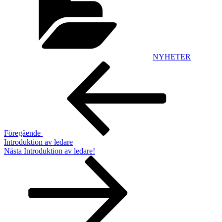
NYHETER
Inläggsnavigering
Föregående
inlägg
Föregående
Introduktion av ledare
Nästa
Nästa
Introduktion av ledare!
inlägg