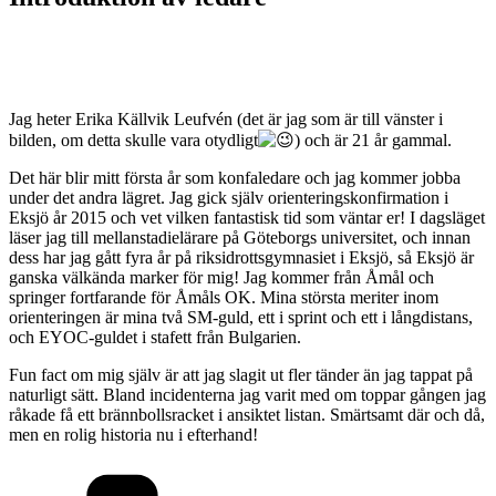
Jag heter Erika Källvik Leufvén (det är jag som är till vänster i
bilden, om detta skulle vara otydligt
) och är 21 år gammal.
Det här blir mitt första år som konfaledare och jag kommer jobba
under det andra lägret. Jag gick själv orienteringskonfirmation i
Eksjö år 2015 och vet vilken fantastisk tid som väntar er! I dagsläget
läser jag till mellanstadielärare på Göteborgs universitet, och innan
dess har jag gått fyra år på riksidrottsgymnasiet i Eksjö, så Eksjö är
ganska välkända marker för mig! Jag kommer från Åmål och
springer fortfarande för Åmåls OK. Mina största meriter inom
orienteringen är mina två SM-guld, ett i sprint och ett i långdistans,
och EYOC-guldet i stafett från Bulgarien.
Fun fact om mig själv är att jag slagit ut fler tänder än jag tappat på
naturligt sätt. Bland incidenterna jag varit med om toppar gången jag
råkade få ett brännbollsracket i ansiktet listan. Smärtsamt där och då,
men en rolig historia nu i efterhand!
Kategorier