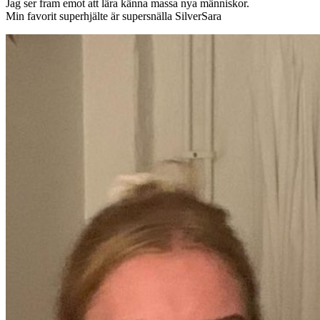
Jag ser fram emot att lära känna massa nya människor.
Min favorit superhjälte är supersnälla SilverSara