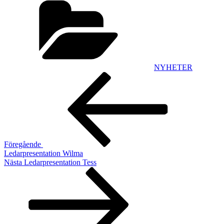
NYHETER
Inläggsnavigering
Föregående
inlägg
Föregående
Ledarpresentation Wilma
Nästa
Nästa
Ledarpresentation Tess
inlägg