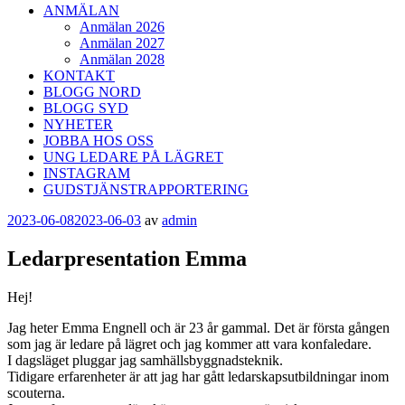
ANMÄLAN
Anmälan 2026
Anmälan 2027
Anmälan 2028
KONTAKT
BLOGG NORD
BLOGG SYD
NYHETER
JOBBA HOS OSS
UNG LEDARE PÅ LÄGRET
INSTAGRAM
GUDSTJÄNSTRAPPORTERING
Publicerat
2023-06-08
2023-06-03
av
admin
Ledarpresentation Emma
Hej!
Jag heter Emma Engnell och är 23 år gammal. Det är första gången
som jag är ledare på lägret och jag kommer att vara konfaledare.
I dagsläget pluggar jag samhällsbyggnadsteknik.
Tidigare erfarenheter är att jag har gått ledarskapsutbildningar inom
scouterna.