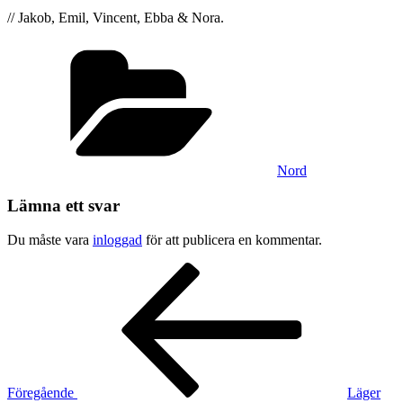
// Jakob, Emil, Vincent, Ebba & Nora.
Kategorier
Nord
Lämna ett svar
Du måste vara
inloggad
för att publicera en kommentar.
Inläggsnavigering
Föregående
inlägg
Föregående
Läger