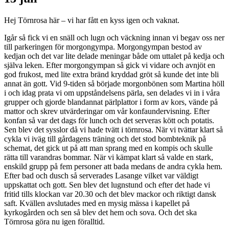
Hej Törnrosa här – vi har fått en kyss igen och vaknat.
Igår så fick vi en snäll och lugn och väckning innan vi begav oss ner
till parkeringen för morgongympa. Morgongympan bestod av
kedjan och det var lite delade meningar både om uttalet på kedja och
själva leken. Efter morgongympan så gick vi vidare och avnjöt en
god frukost, med lite extra bränd kryddad gröt så kunde det inte bli
annat än gott. Vid 9-tiden så började morgonbönen som Martina höll
i och idag prata vi om uppståndelsens pärla, sen delades vi in i våra
grupper och gjorde blandannat pärlplattor i form av kors, vände på
mattor och skrev utvärderingar om vår konfaundervisning. Efter
konfan så var det dags för lunch och det serveras kött och potatis.
Sen blev det sysslor då vi hade tvätt i törnrosa. När vi tvättar klart så
cykla vi iväg till gårdagens träning och det stod bombteknik på
schemat, det gick ut på att man sprang med en kompis och skulle
rätta till varandras bommar. När vi kämpat klart så valde en stark,
enskild grupp på fem personer att bada medans de andra cykla hem.
Efter bad och dusch så serverades Lasange vilket var väldigt
uppskattat och gott. Sen blev det lugnstund och efter det hade vi
fritid tills klockan var 20.30 och det blev mackor och riktigt dansk
saft. Kvällen avslutades med en mysig mässa i kapellet på
kyrkogården och sen så blev det hem och sova. Och det ska
Törnrosa göra nu igen föralltid.