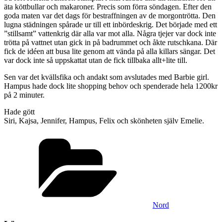
äta köttbullar och makaroner. Precis som förra söndagen. Efter den
goda maten var det dags för bestraffningen av de morgontrötta. Den
lugna städningen spårade ur till ett inbördeskrig. Det började med ett
”stillsamt” vattenkrig där alla var mot alla. Några tjejer var dock inte
trötta på vattnet utan gick in på badrummet och åkte rutschkana. Där
fick de idéen att busa lite genom att vända på alla killars sängar. Det
var dock inte så uppskattat utan de fick tillbaka allt+lite till.
Sen var det kvällsfika och andakt som avslutades med Barbie girl.
Hampus hade dock lite shopping behov och spenderade hela 1200kr
på 2 minuter.
Hade gött
Siri, Kajsa, Jennifer, Hampus, Felix och skönheten själv Emelie.
Kategorier
Nord