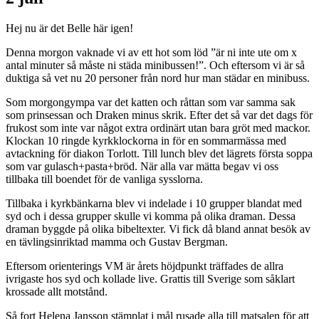
Hej nu är det Belle här igen!
Denna morgon vaknade vi av ett hot som löd ”är ni inte ute om x
antal minuter så måste ni städa minibussen!”. Och eftersom vi är så
duktiga så vet nu 20 personer från nord hur man städar en minibuss.
Som morgongympa var det katten och råttan som var samma sak
som prinsessan och Draken minus skrik. Efter det så var det dags för
frukost som inte var något extra ordinärt utan bara gröt med mackor.
Klockan 10 ringde kyrkklockorna in för en sommarmässa med
avtackning för diakon Torlott. Till lunch blev det lägrets första soppa
som var gulasch+pasta+bröd. När alla var mätta begav vi oss
tillbaka till boendet för de vanliga sysslorna.
Tillbaka i kyrkbänkarna blev vi indelade i 10 grupper blandat med
syd och i dessa grupper skulle vi komma på olika draman. Dessa
draman byggde på olika bibeltexter. Vi fick då bland annat besök av
en tävlingsinriktad mamma och Gustav Bergman.
Eftersom orienterings VM är årets höjdpunkt träffades de allra
ivrigaste hos syd och kollade live. Grattis till Sverige som såklart
krossade allt motstånd.
Så fort Helena Jansson stämplat i mål rusade alla till matsalen för att