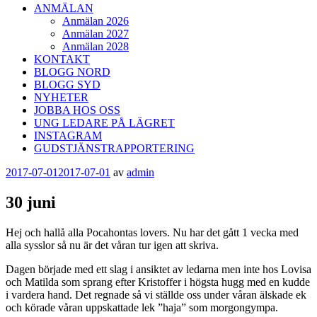
ANMÄLAN
Anmälan 2026
Anmälan 2027
Anmälan 2028
KONTAKT
BLOGG NORD
BLOGG SYD
NYHETER
JOBBA HOS OSS
UNG LEDARE PÅ LÄGRET
INSTAGRAM
GUDSTJÄNSTRAPPORTERING
Publicerat
2017-07-01
2017-07-01
av
admin
30 juni
Hej och hallå alla Pocahontas lovers. Nu har det gått 1 vecka med
alla sysslor så nu är det våran tur igen att skriva.
Dagen började med ett slag i ansiktet av ledarna men inte hos Lovisa
och Matilda som sprang efter Kristoffer i högsta hugg med en kudde
i vardera hand. Det regnade så vi ställde oss under våran älskade ek
och körade våran uppskattade lek ”haja” som morgongympa.