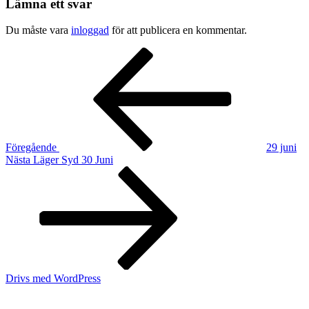
Lämna ett svar
Du måste vara
inloggad
för att publicera en kommentar.
Inläggsnavigering
Föregående
inlägg
Föregående
29 juni
Nästa
Nästa
Läger Syd 30 Juni
inlägg
Drivs med WordPress