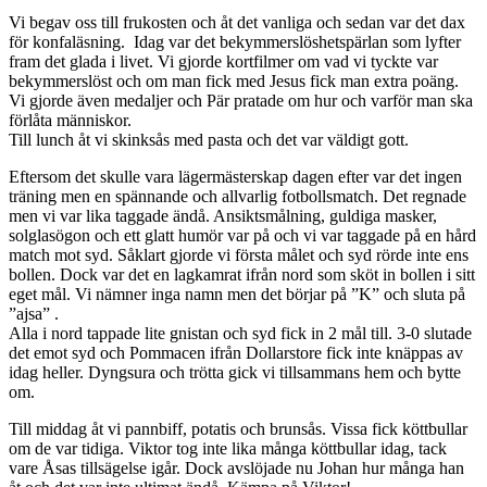
Vi begav oss till frukosten och åt det vanliga och sedan var det dax
för konfaläsning. Idag var det bekymmerslöshetspärlan som lyfter
fram det glada i livet. Vi gjorde kortfilmer om vad vi tyckte var
bekymmerslöst och om man fick med Jesus fick man extra poäng.
Vi gjorde även medaljer och Pär pratade om hur och varför man ska
förlåta människor.
Till lunch åt vi skinksås med pasta och det var väldigt gott.
Eftersom det skulle vara lägermästerskap dagen efter var det ingen
träning men en spännande och allvarlig fotbollsmatch. Det regnade
men vi var lika taggade ändå. Ansiktsmålning, guldiga masker,
solglasögon och ett glatt humör var på och vi var taggade på en hård
match mot syd. Såklart gjorde vi första målet och syd rörde inte ens
bollen. Dock var det en lagkamrat ifrån nord som sköt in bollen i sitt
eget mål. Vi nämner inga namn men det börjar på ”K” och sluta på
”ajsa” .
Alla i nord tappade lite gnistan och syd fick in 2 mål till. 3-0 slutade
det emot syd och Pommacen ifrån Dollarstore fick inte knäppas av
idag heller. Dyngsura och trötta gick vi tillsammans hem och bytte
om.
Till middag åt vi pannbiff, potatis och brunsås. Vissa fick köttbullar
om de var tidiga. Viktor tog inte lika många köttbullar idag, tack
vare Åsas tillsägelse igår. Dock avslöjade nu Johan hur många han