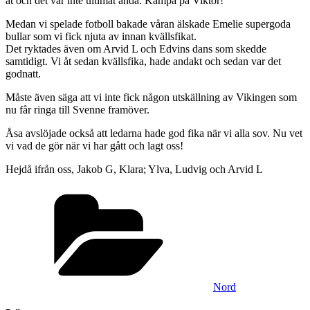
åt och det var inte ultimat ändå. Kämpa på Viktor!
Medan vi spelade fotboll bakade våran älskade Emelie supergoda
bullar som vi fick njuta av innan kvällsfikat.
Det ryktades även om Arvid L och Edvins dans som skedde
samtidigt. Vi åt sedan kvällsfika, hade andakt och sedan var det
godnatt.
Måste även säga att vi inte fick någon utskällning av Vikingen som
nu får ringa till Svenne framöver.
Åsa avslöjade också att ledarna hade god fika när vi alla sov. Nu vet
vi vad de gör när vi har gått och lagt oss!
Hejdå ifrån oss, Jakob G, Klara; Ylva, Ludvig och Arvid L
Kategorier
Nord