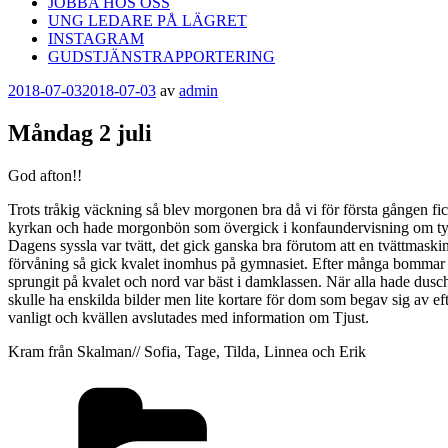
JOBBA HOS OSS
UNG LEDARE PÅ LÄGRET
INSTAGRAM
GUDSTJÄNSTRAPPORTERING
Publicerat
2018-07-03
2018-07-03
av
admin
Måndag 2 juli
God afton!!
Trots tråkig väckning så blev morgonen bra då vi för första gången fi
kyrkan och hade morgonbön som övergick i konfaundervisning om tystna
Dagens syssla var tvätt, det gick ganska bra förutom att en tvättmaskin 
förvåning så gick kvalet inomhus på gymnasiet. Efter många bommar och
sprungit på kvalet och nord var bäst i damklassen. När alla hade dus
skulle ha enskilda bilder men lite kortare för dom som begav sig av eft
vanligt och kvällen avslutades med information om Tjust.
Kram från Skalman// Sofia, Tage, Tilda, Linnea och Erik
Kategorier