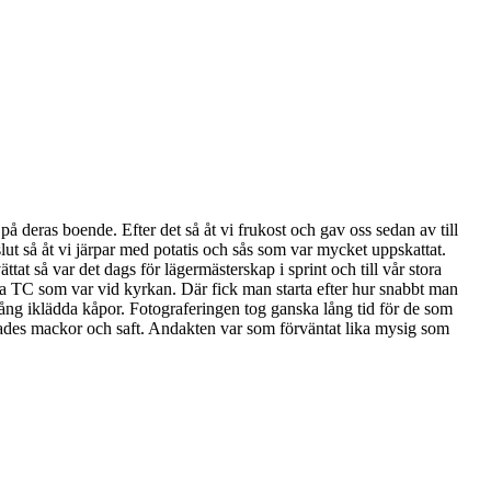
 deras boende. Efter det så åt vi frukost och gav oss sedan av till
t så åt vi järpar med potatis och sås som var mycket uppskattat.
tat så var det dags för lägermästerskap i sprint och till vår stora
sta TC som var vid kyrkan. Där fick man starta efter hur snabbt man
ång iklädda kåpor. Fotograferingen tog ganska lång tid för de som
rverades mackor och saft. Andakten var som förväntat lika mysig som