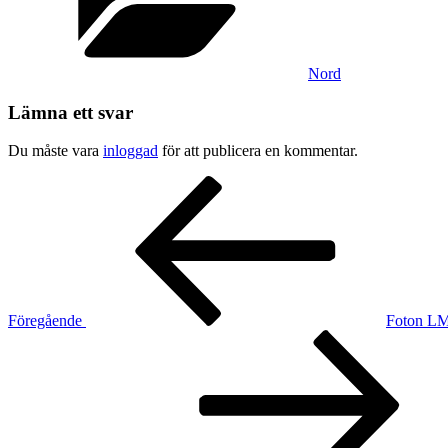
Nord
Lämna ett svar
Du måste vara
inloggad
för att publicera en kommentar.
Inläggsnavigering
Föregående
inlägg
Föregående
Foton LM
Nästa
inlägg