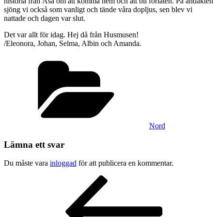
historia från Åsa om att komma hem och att bli förlåten. På andakten
sjöng vi också som vanligt och tände våra dopljus, sen blev vi
nattade och dagen var slut.
Det var allt för idag. Hej då från Husmusen!
/Eleonora, Johan, Selma, Albin och Amanda.
Kategorier
Nord
Lämna ett svar
Du måste vara
inloggad
för att publicera en kommentar.
Inläggsnavigering
Föregående
inlägg