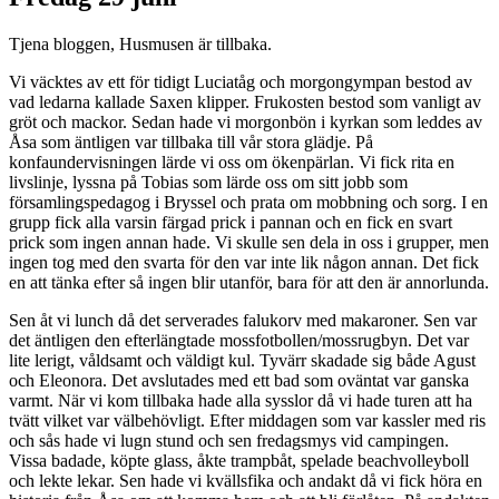
Tjena bloggen, Husmusen är tillbaka.
Vi väcktes av ett för tidigt Luciatåg och morgongympan bestod av
vad ledarna kallade Saxen klipper. Frukosten bestod som vanligt av
gröt och mackor. Sedan hade vi morgonbön i kyrkan som leddes av
Åsa som äntligen var tillbaka till vår stora glädje. På
konfaundervisningen lärde vi oss om ökenpärlan. Vi fick rita en
livslinje, lyssna på Tobias som lärde oss om sitt jobb som
församlingspedagog i Bryssel och prata om mobbning och sorg. I en
grupp fick alla varsin färgad prick i pannan och en fick en svart
prick som ingen annan hade. Vi skulle sen dela in oss i grupper, men
ingen tog med den svarta för den var inte lik någon annan. Det fick
en att tänka efter så ingen blir utanför, bara för att den är annorlunda.
Sen åt vi lunch då det serverades falukorv med makaroner. Sen var
det äntligen den efterlängtade mossfotbollen/mossrugbyn. Det var
lite lerigt, våldsamt och väldigt kul. Tyvärr skadade sig både Agust
och Eleonora. Det avslutades med ett bad som oväntat var ganska
varmt. När vi kom tillbaka hade alla sysslor då vi hade turen att ha
tvätt vilket var välbehövligt. Efter middagen som var kassler med ris
och sås hade vi lugn stund och sen fredagsmys vid campingen.
Vissa badade, köpte glass, åkte trampbåt, spelade beachvolleyboll
och lekte lekar. Sen hade vi kvällsfika och andakt då vi fick höra en