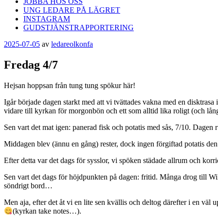
JOBBA HOS OSS
UNG LEDARE PÅ LÄGRET
INSTAGRAM
GUDSTJÄNSTRAPPORTERING
Publicerat
2025-07-05
av
ledareolkonfa
Fredag 4/7
Hejsan hoppsan från tung tung spökur här!
Igår började dagen starkt med att vi tvättades vakna med en disktrasa i
vidare till kyrkan för morgonbön och ett som alltid lika roligt (och l
Sen vart det mat igen: panerad fisk och potatis med sås, 7/10. Dagen r
Middagen blev (ännu en gång) rester, dock ingen förgiftad potatis de
Efter detta var det dags för sysslor, vi spöken städade allrum och korr
Sen vart det dags för höjdpunkten på dagen: fritid. Många drog till 
söndrigt bord…
Men aja, efter det åt vi en lite sen kvällis och deltog därefter i en
(kyrkan take notes…).