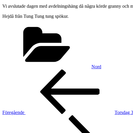
Vi avslutade dagen med avdelningshäng då några körde granny och ma
Hejdå från Tung Tung tung spökur.
Kategorier
Nord
Inläggsnavigering
Föregående
inlägg
Föregående
Torsdag 3
Nästa
inlägg