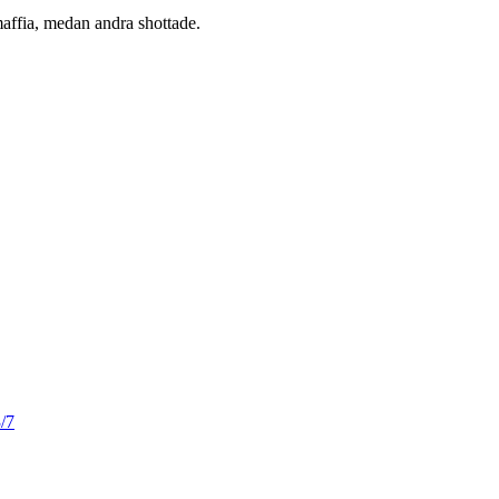
ffia, medan andra shottade.
/7