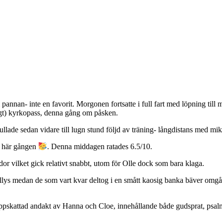
 pannan- inte en favorit. Morgonen fortsatte i full fart med löpning till
ångt) kyrkopass, denna gång om påsken.
ullade sedan vidare till lugn stund följd av träning- långdistans med mik
n här gången
. Denna middagen ratades 6.5/10.
idor vilket gick relativt snabbt, utom för Olle dock som bara klaga.
Willys medan de som vart kvar deltog i en smått kaosig banka bäver omg
 väl uppskattad andakt av Hanna och Cloe, innehållande både gudsprat, p