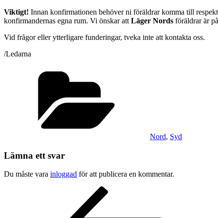
Viktigt!
Innan konfirmationen behöver ni föräldrar komma till respekti
konfirmandernas egna rum. Vi önskar att
Läger Nords
föräldrar är p
Vid frågor eller ytterligare funderingar, tveka inte att kontakta oss.
/Ledarna
Kategorier
Nord
,
Syd
Lämna ett svar
Du måste vara
inloggad
för att publicera en kommentar.
Inläggsnavigering
Föregående
inlägg