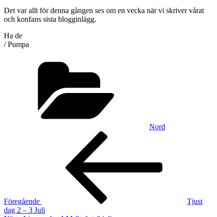
Det var allt för denna gången ses om en vecka när vi skriver vårat
och konfans sista blogginlägg.
Ha de
/ Pumpa
Kategorier
Nord
Inläggsnavigering
Föregående
inlägg
Föregående
Tjust
dag 2 – 3 Juli