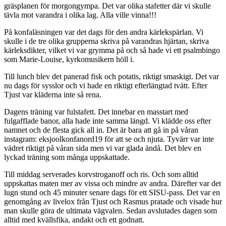
gräsplanen för morgongympa. Det var olika stafetter där vi skulle
tävla mot varandra i olika lag. Alla ville vinna!!!
På konfaläsningen var det dags för den andra kärlekspärlan. Vi
skulle i de tre olika grupperna skriva på varandras hjärtan, skriva
kärleksdikter, vilket vi var grymma på och så hade vi ett psalmbingo
som Marie-Louise, kyrkomusikern höll i.
Till lunch blev det panerad fisk och potatis, riktigt smaskigt. Det var
nu dags för sysslor och vi hade en riktigt efterlängtad tvätt. Efter
Tjust var kläderna inte så rena.
Dagens träning var fulstafett. Det innebar en masstart med
fulgafflade banor, alla hade inte samma längd. Vi klädde oss efter
namnet och de flesta gick all in. Det är bara att gå in på våran
instagram: eksjoolkonfanord19 för att se och njuta. Tyvärr var inte
vädret riktigt på våran sida men vi var glada ändå. Det blev en
lyckad träning som många uppskattade.
Till middag serverades korvstroganoff och ris. Och som alltid
uppskattas maten mer av vissa och mindre av andra. Därefter var det
lugn stund och 45 minuter senare dags för ett SISU-pass. Det var en
genomgång av livelox från Tjust och Rasmus pratade och visade hur
man skulle göra de ultimata vägvalen. Sedan avslutades dagen som
alltid med kvällsfika, andakt och ett godnatt.