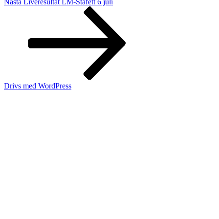
Nästa
Nästa
Liveresultat LM-Stafett 6 juli
inlägg
Drivs med WordPress