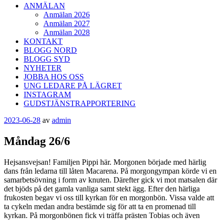
ANMÄLAN
Anmälan 2026
Anmälan 2027
Anmälan 2028
KONTAKT
BLOGG NORD
BLOGG SYD
NYHETER
JOBBA HOS OSS
UNG LEDARE PÅ LÄGRET
INSTAGRAM
GUDSTJÄNSTRAPPORTERING
Publicerat
2023-06-28
av
admin
Måndag 26/6
Hejsansvejsan! Familjen Pippi här. Morgonen började med härlig
dans från ledarna till låten Macarena. På morgongympan körde vi en
samarbetsövning i form av knuten. Därefter gick vi mot matsalen där
det bjöds på det gamla vanliga samt stekt ägg. Efter den härliga
frukosten begav vi oss till kyrkan för en morgonbön. Vissa valde att
ta cykeln medan andra bestämde sig för att ta en promenad till
kyrkan. På morgonbönen fick vi träffa prästen Tobias och även