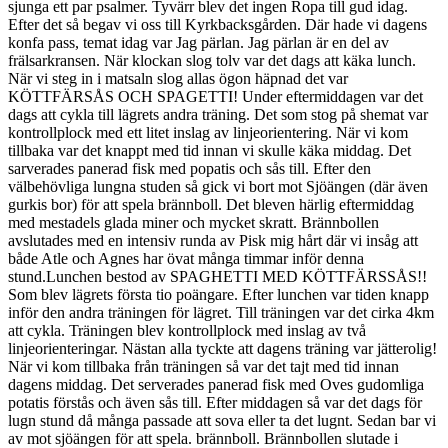
sjunga ett par psalmer. Tyvärr blev det ingen Ropa till gud idag.
Efter det så begav vi oss till Kyrkbacksgården. Där hade vi dagens
konfa pass, temat idag var Jag pärlan. Jag pärlan är en del av
frälsarkransen. När klockan slog tolv var det dags att käka lunch.
När vi steg in i matsaln slog allas ögon häpnad det var
KÖTTFÄRSÅS OCH SPAGETTI! Under eftermiddagen var det
dags att cykla till lägrets andra träning. Det som stog på shemat var
kontrollplock med ett litet inslag av linjeorientering. När vi kom
tillbaka var det knappt med tid innan vi skulle käka middag. Det
sarverades panerad fisk med popatis och sås till. Efter den
välbehövliga lungna studen så gick vi bort mot Sjöängen (där även
gurkis bor) för att spela brännboll. Det bleven härlig eftermiddag
med mestadels glada miner och mycket skratt. Brännbollen
avslutades med en intensiv runda av Pisk mig hårt där vi insåg att
både Atle och Agnes har övat många timmar inför denna
stund.Lunchen bestod av SPAGHETTI MED KÖTTFÄRSSÅS!!
Som blev lägrets första tio poängare. Efter lunchen var tiden knapp
inför den andra träningen för lägret. Till träningen var det cirka 4km
att cykla. Träningen blev kontrollplock med inslag av två
linjeorienteringar. Nästan alla tyckte att dagens träning var jätterolig!
När vi kom tillbaka från träningen så var det tajt med tid innan
dagens middag. Det serverades panerad fisk med Oves gudomliga
potatis förstås och även sås till. Efter middagen så var det dags för
lugn stund då många passade att sova eller ta det lugnt. Sedan bar vi
av mot sjöängen för att spela. brännboll. Brännbollen slutade i