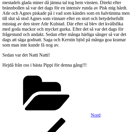
mestadels glada miner då jämna tal tog hem vinsten. Direkt efter
brännbollen så var det dags för en intensiv runda av Pisk mig hårdt.
Atle och Agnes piskade på i vad som kändes som en halvtimma men
till slut så stod Agnes som vinnare efter en stort och betydelsefullt
misstag av den store Atle Kulstad. Där efter så blev det kvällsfika
med goda mackor och mycket gurka. Efter det så var det dags för
frågestund och andakt. Sedan efter många härliga sånger så var det
dags att säga godnatt. Saga och Kerstin bjöd på många goa kramar
som man inte kunde få nog av.
Sedan var det Natti Natti!
Hejdå från oss i bästa Pippi för denna gång!!!
Kategorier
Nord
Inläggsnavigering
Föregående
inlägg