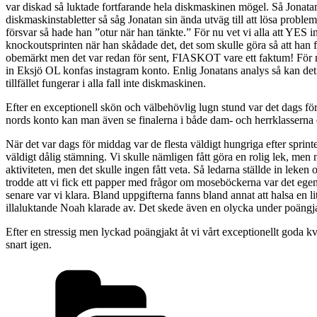
var diskad så luktade fortfarande hela diskmaskinen mögel. Så Jonatan 
diskmaskinstabletter så såg Jonatan sin ända utväg till att lösa proble
försvar så hade han ”otur när han tänkte.” För nu vet vi alla att YES 
knockoutsprinten när han skådade det, det som skulle göra så att han 
obemärkt men det var redan för sent, FIASKOT vare ett faktum! För nu v
in Eksjö OL konfas instagram konto. Enlig Jonatans analys så kan det va
tillfället fungerar i alla fall inte diskmaskinen.
Efter en exceptionell skön och välbehövlig lugn stund var det dags f
nords konto kan man även se finalerna i både dam- och herrklasserna
När det var dags för middag var de flesta väldigt hungriga efter sprin
väldigt dålig stämning. Vi skulle nämligen fått göra en rolig lek, men
aktiviteten, men det skulle ingen fått veta. Så ledarna ställde in leken
trodde att vi fick ett papper med frågor om moseböckerna var det ege
senare var vi klara. Bland uppgifterna fanns bland annat att halsa en 
illaluktande Noah klarade av. Det skede även en olycka under poängjak
Efter en stressig men lyckad poängjakt åt vi vårt exceptionellt goda kv
snart igen.
Kategorier