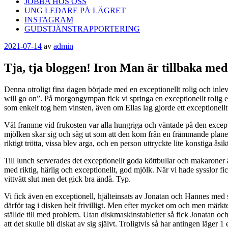
JOBBA HOS OSS
UNG LEDARE PÅ LÄGRET
INSTAGRAM
GUDSTJÄNSTRAPPORTERING
Publicerat
2021-07-14
av
admin
Tja, tja bloggen! Iron Man är tillbaka me
Denna otroligt fina dagen började med en exceptionellt rolig och inlev
will go on”. På morgongympan fick vi springa en exceptionellt rolig evi
som enkelt tog hem vinsten, även om Ellas lag gjorde ett exceptionellt
Väl framme vid frukosten var alla hungriga och väntade på den except
mjölken skar sig och såg ut som att den kom från en främmande planet
riktigt trötta, vissa blev arga, och en person uttryckte lite konstiga å
Till lunch serverades det exceptionellt goda köttbullar och makaroner
med riktig, härlig och exceptionellt, god mjölk. När vi hade sysslor f
vittvätt slut men det gick bra ändå. Typ.
Vi fick även en exceptionell, hjälteinsats av Jonatan och Hannes med
därför tag i disken helt frivilligt. Men efter mycket om och men märkte
ställde till med problem. Utan diskmaskinstabletter så fick Jonatan o
att det skulle bli diskat av sig självt. Troligtvis så har antingen läg