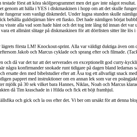
testade först att köra sköljprogrammet men det gav inte något resultat.
met genom att hälla i YES i diskmaskinen i hopp om att det skulle fungera
inte fungerar som vanligt diskmedel. Under lugna stunden skulle nämligen
fick behålla guldstjärnan blev ett fiasko. Det hade nämligen börjat bu
isste alla vad som hade hänt och det tog inte lång tid innan det var up
ra ett allmänt slitage på diskmaskinen för att dörrlisten sitter lite lös 
ör lägrets första LM! Knockout-sprint. Alla var väldigt duktiga även o
 eftersom Jakob och Marcus cyklade och sprang efter och filmade. (Tac
ten och då var det tur att det serverades en exceptionellt god curry-kyc
 när några konfirmander snokade runt tidigare på dagen bland ledarnas s
 och ersatte den med bibelstudier efter att Åsa tog ett allvarligt snack m
ntligen pappret med instruktioner om en annan lek som var en poängjak
liter mjölk på 30 sek vilket bara Hannes, Niklas, Noah och Marcus klarad
ten då Tim kraschade in i Hilda och fick ett böjt framhjul.
ällsfika och gick och la oss efter det. Vi ber om ursäkt för att denna bl