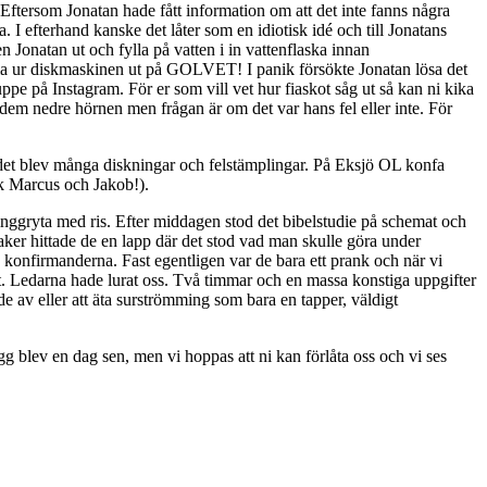
 Eftersom Jonatan hade fått information om att det inte fanns några
. I efterhand kanske det låter som en idiotisk idé och till Jonatans
 Jonatan ut och fylla på vatten i in vattenflaska innan
bbla ur diskmaskinen ut på GOLVET! I panik försökte Jonatan lösa det
pe på Instagram. För er som vill vet hur fiaskot såg ut så kan ni kika
i dem nedre hörnen men frågan är om det var hans fel eller inte. För
m det blev många diskningar och felstämplingar. På Eksjö OL konfa
k Marcus och Jakob!).
klinggryta med ris. Efter middagen stod det bibelstudie på schemat och
aker hittade de en lapp där det stod vad man skulle göra under
ed konfirmanderna. Fast egentligen var de bara ett prank och när vi
t. Ledarna hade lurat oss. Två timmar och en massa konstiga uppgifter
e av eller att äta surströmming som bara en tapper, väldigt
ogg blev en dag sen, men vi hoppas att ni kan förlåta oss och vi ses