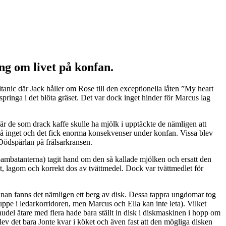
ng om livet på konfan.
tanic där Jack håller om Rose till den exceptionella låten ”My heart
springa i det blöta gräset. Det var dock inget hinder för Marcus lag
r de som drack kaffe skulle ha mjölk i upptäckte de nämligen att
då inget och det fick enorma konsekvenser under konfan. Vissa blev
t/Dödspärlan på frälsarkransen.
bambatanterna) tagit hand om den så kallade mjölken och ersatt den
lt, lagom och korrekt dos av tvättmedel. Dock var tvättmedlet för
nnan fanns det nämligen ett berg av disk. Dessa tappra ungdomar tog
 uppe i ledarkorridoren, men Marcus och Ella kan inte leta). Vilket
del ätare med flera hade bara ställt in disk i diskmaskinen i hopp om
blev det bara Jonte kvar i köket och även fast att den mögliga disken