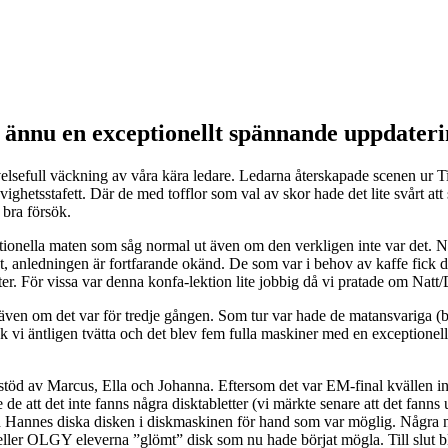
d ännu en exceptionellt spännande uppdateri
elsefull väckning av våra kära ledare. Ledarna återskapade scenen ur Ti
ghetsstafett. Där de med tofflor som val av skor hade det lite svårt att 
 bra försök.
ionella maten som såg normal ut även om den verkligen inte var det. Nä
, anledningen är fortfarande okänd. De som var i behov av kaffe fick 
sikter. För vissa var denna konfa-lektion lite jobbig då vi pratade om Nat
 även om det var för tredje gången. Som tur var hade de matansvariga (
ick vi äntligen tvätta och det blev fem fulla maskiner med en exceptionel
 stöd av Marcus, Ella och Johanna. Eftersom det var EM-final kvällen i
 de att det inte fanns några disktabletter (vi märkte senare att det fanns
ch Hannes diska disken i diskmaskinen för hand som var möglig. Några nu
er 1 eller OLGY eleverna ”glömt” disk som nu hade börjat mögla. Till slut 