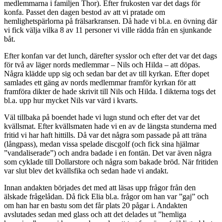
medlemmarna i familjen Thor). Efter frukosten var det dags för
konfa. Passet den dagen bestod av att vi pratade om
hemlighetspärlorna på frälsarkransen. Då hade vi bl.a. en övning där
vi fick välja vilka 8 av 11 personer vi ville rädda från en sjunkande
båt.
Efter konfan var det lunch, därefter sysslor och efter det var det dags
för två av läger nords medlemmar – Nils och Hilda – att döpas.
Några klädde upp sig och sedan bar det av till kyrkan. Efter dopet
samlades ett gäng av nords medlemmar framför kyrkan för att
framföra dikter de hade skrivit till Nils och Hilda. I dikterna togs det
bl.a. upp hur mycket Nils var värd i kvarts.
Väl tillbaka på boendet hade vi lugn stund och efter det var det
kvällsmat. Efter kvällsmaten hade vi en av de längsta stunderna med
fritid vi har haft hittills. Då var det några som passade på att träna
(långpass), medan vissa spelade discgolf (och fick sina hjälmar
”vandaliserade”) och andra badade i en fontän. Det var även några
som cyklade till Dollarstore och några som bakade bröd. När fritiden
var slut blev det kvällsfika och sedan hade vi andakt.
Innan andakten börjades det med att läsas upp frågor från den
älskade frågelådan. Då fick Elia bl.a. frågor om han var ”gaj” och
om han har en bastu som det får plats 20 pågar i. Andakten
avslutades sedan med glass och att det delades ut ”hemliga