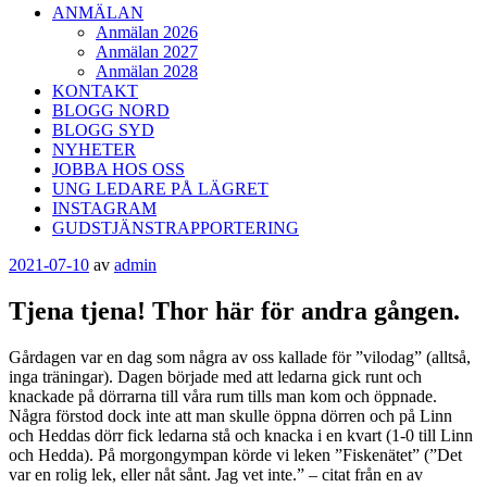
ANMÄLAN
Anmälan 2026
Anmälan 2027
Anmälan 2028
KONTAKT
BLOGG NORD
BLOGG SYD
NYHETER
JOBBA HOS OSS
UNG LEDARE PÅ LÄGRET
INSTAGRAM
GUDSTJÄNSTRAPPORTERING
Publicerat
2021-07-10
av
admin
Tjena tjena! Thor här för andra gången.
Gårdagen var en dag som några av oss kallade för ”vilodag” (alltså,
inga träningar). Dagen började med att ledarna gick runt och
knackade på dörrarna till våra rum tills man kom och öppnade.
Några förstod dock inte att man skulle öppna dörren och på Linn
och Heddas dörr fick ledarna stå och knacka i en kvart (1-0 till Linn
och Hedda). På morgongympan körde vi leken ”Fiskenätet” (”Det
var en rolig lek, eller nåt sånt. Jag vet inte.” – citat från en av