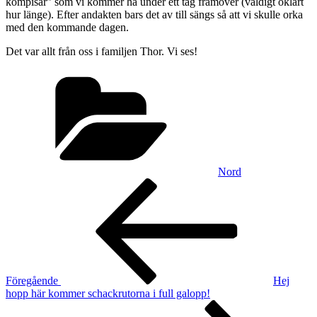
kompisar” som vi kommer ha under ett tag framöver (väldigt oklart
hur länge). Efter andakten bars det av till sängs så att vi skulle orka
med den kommande dagen.
Det var allt från oss i familjen Thor. Vi ses!
Kategorier
Nord
Inläggsnavigering
Föregående
inlägg
Föregående
Hej
hopp här kommer schackrutorna i full galopp!
Nästa