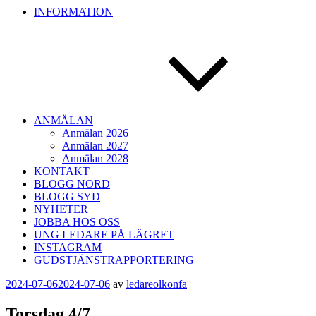
INFORMATION
ANMÄLAN
Anmälan 2026
Anmälan 2027
Anmälan 2028
KONTAKT
BLOGG NORD
BLOGG SYD
NYHETER
JOBBA HOS OSS
UNG LEDARE PÅ LÄGRET
INSTAGRAM
GUDSTJÄNSTRAPPORTERING
Publicerat
2024-07-06
2024-07-06
av
ledareolkonfa
Torsdag 4/7