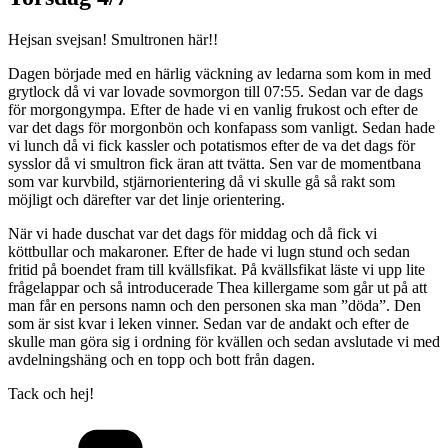
Hejsan svejsan! Smultronen här!!
Dagen började med en härlig väckning av ledarna som kom in med
grytlock då vi var lovade sovmorgon till 07:55. Sedan var de dags
för morgongympa. Efter de hade vi en vanlig frukost och efter de
var det dags för morgonbön och konfapass som vanligt. Sedan hade
vi lunch då vi fick kassler och potatismos efter de va det dags för
sysslor då vi smultron fick äran att tvätta. Sen var de momentbana
som var kurvbild, stjärnorientering då vi skulle gå så rakt som
möjligt och därefter var det linje orientering.
När vi hade duschat var det dags för middag och då fick vi
köttbullar och makaroner. Efter de hade vi lugn stund och sedan
fritid på boendet fram till kvällsfikat. På kvällsfikat läste vi upp lite
frågelappar och så introducerade Thea killergame som går ut på att
man får en persons namn och den personen ska man ”döda”. Den
som är sist kvar i leken vinner. Sedan var de andakt och efter de
skulle man göra sig i ordning för kvällen och sedan avslutade vi med
avdelningshäng och en topp och bott från dagen.
Tack och hej!
Kategorier