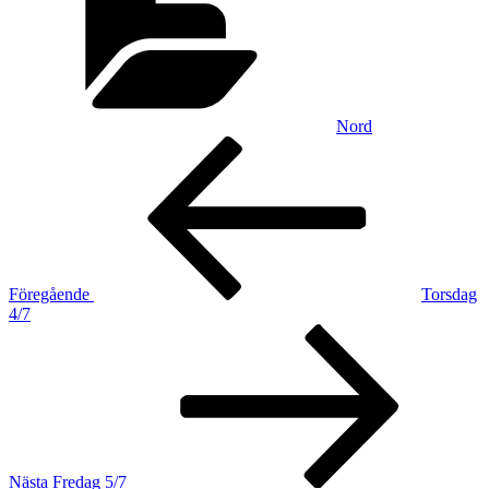
Nord
Inläggsnavigering
Föregående
inlägg
Föregående
Torsdag
4/7
Nästa
inlägg
Nästa
Fredag 5/7