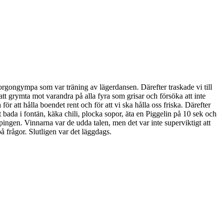
rgongympa som var träning av lägerdansen. Därefter traskade vi till
tt grymta mot varandra på alla fyra som grisar och försöka att inte
r att hålla boendet rent och för att vi ska hålla oss friska. Därefter
ada i fontän, käka chili, plocka sopor, äta en Piggelin på 10 sek och
mpingen. Vinnarna var de udda talen, men det var inte superviktigt att
å frågor. Slutligen var det läggdags.