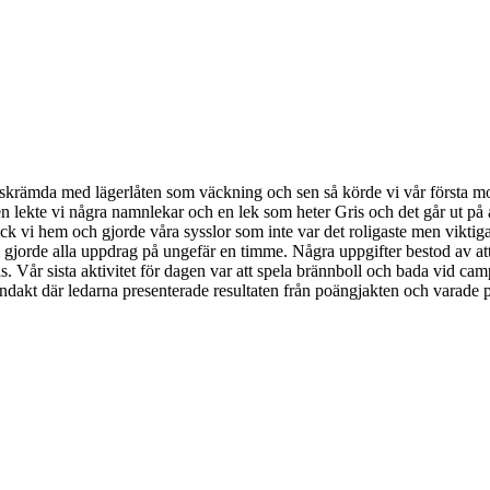
pskrämda med lägerlåten som väckning och sen så körde vi vår första mo
 lekte vi några namnlekar och en lek som heter Gris och det går ut på a
k vi hem och gjorde våra sysslor som inte var det roligaste men viktiga fö
orde alla uppdrag på ungefär en timme. Några uppgifter bestod av att b
ås. Vår sista aktivitet för dagen var att spela brännboll och bada vid ca
andakt där ledarna presenterade resultaten från poängjakten och varade p