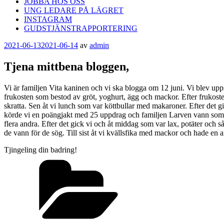
JOBBA HOS OSS
UNG LEDARE PÅ LÄGRET
INSTAGRAM
GUDSTJÄNSTRAPPORTERING
Publicerat
2021-06-13
2021-06-14
av
admin
Tjena mittbena bloggen,
Vi är familjen Vita kaninen och vi ska blogga om 12 juni. Vi blev up
frukosten som bestod av gröt, yoghurt, ägg och mackor. Efter frukosten
skratta. Sen åt vi lunch som var köttbullar med makaroner. Efter det gic
körde vi en poängjakt med 25 uppdrag och familjen Larven vann som gj
flera andra. Efter det gick vi och åt middag som var lax, potäter och s
de vann för de sög. Till sist åt vi kvällsfika med mackor och hade en 
Tjingeling din badring!
Kategorier