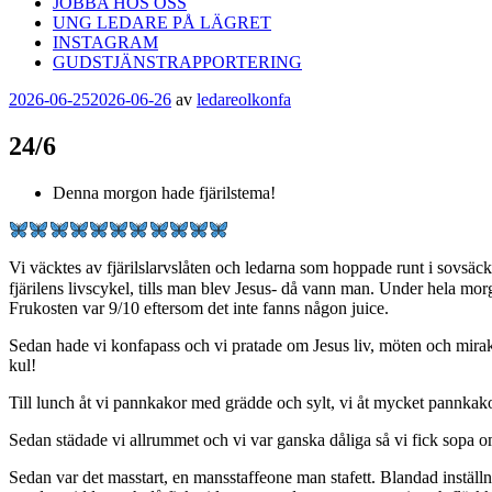
JOBBA HOS OSS
UNG LEDARE PÅ LÄGRET
INSTAGRAM
GUDSTJÄNSTRAPPORTERING
Publicerat
2026-06-25
2026-06-26
av
ledareolkonfa
24/6
Denna morgon hade fjärilstema!
Vi väcktes av fjärilslarvslåten och ledarna som hoppade runt i sovsäck
fjärilens livscykel, tills man blev Jesus- då vann man. Under hela mor
Frukosten var 9/10 eftersom det inte fanns någon juice.
Sedan hade vi konfapass och vi pratade om Jesus liv, möten och mirakel.
kul!
Till lunch åt vi pannkakor med grädde och sylt, vi åt mycket pannkak
Sedan städade vi allrummet och vi var ganska dåliga så vi fick sopa 
Sedan var det masstart, en mansstaffeone man stafett. Blandad inställnin