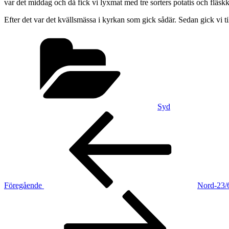
var det middag och då fick vi lyxmat med tre sorters potatis och fläs
Efter det var det kvällsmässa i kyrkan som gick sådär. Sedan gick vi ti
Kategorier
Syd
Inläggsnavigering
Föregående
inlägg
Föregående
Nord-23/
Nästa
inlägg