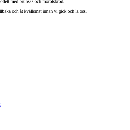
kkotlett med brunsås och morotsbröd.
llbaka och åt kvällsmat innan vi gick och la oss.
6