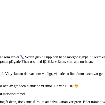
ar som larver.
Sedan gick vi upp och hade morgongympa, vi lekte en 
gonen plågade Thea oss med fjärilslarvslåten, som alla nu hatar.
 Vi tyckte att det var som vanligt, vi hade ett litet drama som var gans
or och av grädden blandade vi smör. De var 10/10!
om matsalsrummet.
g åt detta, dock inte så roligt att halva kartan var grön. Efter träning 