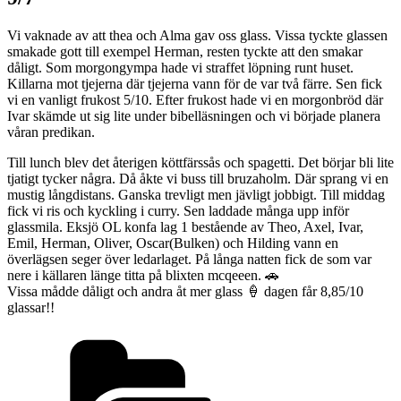
Vi vaknade av att thea och Alma gav oss glass. Vissa tyckte glassen
smakade gott till exempel Herman, resten tyckte att den smakar
dåligt. Som morgongympa hade vi straffet löpning runt huset.
Killarna mot tjejerna där tjejerna vann för de var två färre. Sen fick
vi en vanligt frukost 5/10. Efter frukost hade vi en morgonbröd där
Ivar skämde ut sig lite under bibelläsningen och vi började planera
våran predikan.
Till lunch blev det återigen köttfärssås och spagetti. Det börjar bli lite
tjatigt tycker några. Då åkte vi buss till bruzaholm. Där sprang vi en
mustig långdistans. Ganska trevligt men jävligt jobbigt. Till middag
fick vi ris och kyckling i curry. Sen laddade många upp inför
glassmila. Eksjö OL konfa lag 1 bestående av Theo, Axel, Ivar,
Emil, Herman, Oliver, Oscar(Bulken) och Hilding vann en
överlägsen seger över ledarlaget. På långa natten fick de som var
nere i källaren länge titta på blixten mcqeeen. 🚗
Vissa mådde dåligt och andra åt mer glass 🍦 dagen får 8,85/10
glassar!!
Kategorier