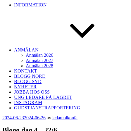
INFORMATION
ANMÄLAN
Anmälan 2026
Anmälan 2027
Anmälan 2028
KONTAKT
BLOGG NORD
BLOGG SYD
NYHETER
JOBBA HOS OSS
UNG LEDARE PÅ LÄGRET
INSTAGRAM
GUDSTJÄNSTRAPPORTERING
Publicerat
2024-06-23
2024-06-26
av
ledareolkonfa
Blogg dag 4 – 22/6