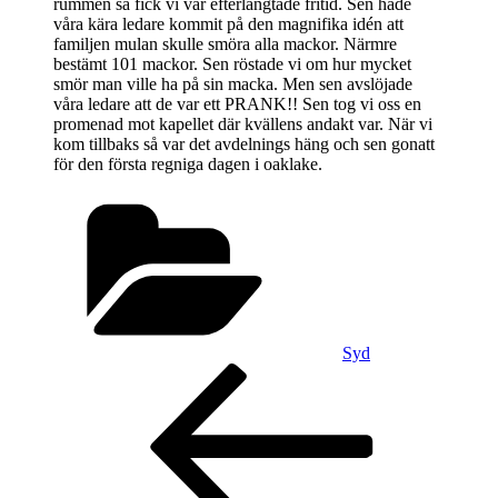
rummen så fick vi vår efterlängtade fritid. Sen hade
våra kära ledare kommit på den magnifika idén att
familjen mulan skulle smöra alla mackor. Närmre
bestämt 101 mackor. Sen röstade vi om hur mycket
smör man ville ha på sin macka. Men sen avslöjade
våra ledare att de var ett PRANK!! Sen tog vi oss en
promenad mot kapellet där kvällens andakt var. När vi
kom tillbaks så var det avdelnings häng och sen gonatt
för den första regniga dagen i oaklake.
Kategorier
Syd
Inläggsnavigering
Föregående
inlägg