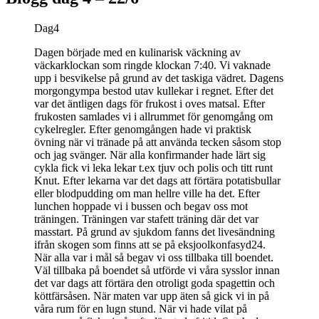
Dag4
Dagen började med en kulinarisk väckning av
väckarklockan som ringde klockan 7:40. Vi vaknade
upp i besvikelse på grund av det taskiga vädret. Dagens
morgongympa bestod utav kullekar i regnet. Efter det
var det äntligen dags för frukost i oves matsal. Efter
frukosten samlades vi i allrummet för genomgång om
cykelregler. Efter genomgången hade vi praktisk
övning när vi tränade på att använda tecken såsom stop
och jag svänger. När alla konfirmander hade lärt sig
cykla fick vi leka lekar t.ex tjuv och polis och titt runt
Knut. Efter lekarna var det dags att förtära potatisbullar
eller blodpudding om man hellre ville ha det. Efter
lunchen hoppade vi i bussen och begav oss mot
träningen. Träningen var stafett träning där det var
masstart. På grund av sjukdom fanns det livesändning
ifrån skogen som finns att se på eksjoolkonfasyd24.
När alla var i mål så begav vi oss tillbaka till boendet.
Väl tillbaka på boendet så utförde vi våra sysslor innan
det var dags att förtära den otroligt goda spagettin och
köttfärsåsen. När maten var upp äten så gick vi in på
våra rum för en lugn stund. När vi hade vilat på