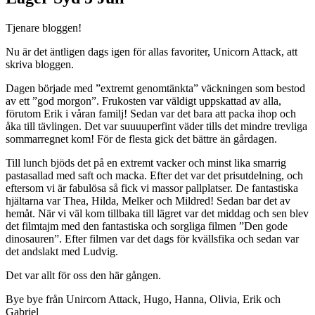
Tjenare bloggen!
Nu är det äntligen dags igen för allas favoriter, Unicorn Attack, att
skriva bloggen.
Dagen började med ”extremt genomtänkta” väckningen som bestod
av ett ”god morgon”. Frukosten var väldigt uppskattad av alla,
förutom Erik i våran familj! Sedan var det bara att packa ihop och
åka till tävlingen. Det var suuuuperfint väder tills det mindre trevliga
sommarregnet kom! För de flesta gick det bättre än gårdagen.
Till lunch bjöds det på en extremt vacker och minst lika smarrig
pastasallad med saft och macka. Efter det var det prisutdelning, och
eftersom vi är fabulösa så fick vi massor pallplatser. De fantastiska
hjältarna var Thea, Hilda, Melker och Mildred! Sedan bar det av
hemåt. När vi väl kom tillbaka till lägret var det middag och sen blev
det filmtajm med den fantastiska och sorgliga filmen ”Den gode
dinosauren”. Efter filmen var det dags för kvällsfika och sedan var
det andslakt med Ludvig.
Det var allt för oss den här gången.
Bye bye från Unircorn Attack, Hugo, Hanna, Olivia, Erik och
Gabriel