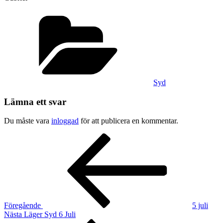
Kategorier
Syd
Lämna ett svar
Du måste vara
inloggad
för att publicera en kommentar.
Inläggsnavigering
Föregående
inlägg
Föregående
5 juli
Nästa
Nästa
Läger Syd 6 Juli
inlägg