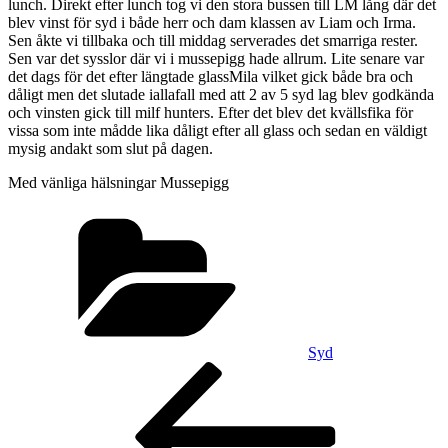
lunch. Direkt efter lunch tog vi den stora bussen till LM lång där det
blev vinst för syd i både herr och dam klassen av Liam och Irma.
Sen åkte vi tillbaka och till middag serverades det smarriga rester.
Sen var det sysslor där vi i mussepigg hade allrum. Lite senare var
det dags för det efter längtade glassMila vilket gick både bra och
dåligt men det slutade iallafall med att 2 av 5 syd lag blev godkända
och vinsten gick till milf hunters. Efter det blev det kvällsfika för
vissa som inte mådde lika dåligt efter all glass och sedan en väldigt
mysig andakt som slut på dagen.
Med vänliga hälsningar Mussepigg
Kategorier
Syd
Inläggsnavigering
Föregående
inlägg