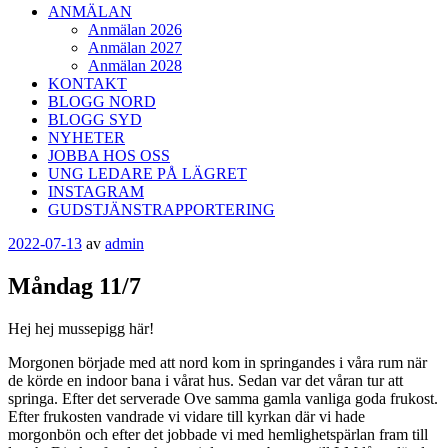
ANMÄLAN
Anmälan 2026
Anmälan 2027
Anmälan 2028
KONTAKT
BLOGG NORD
BLOGG SYD
NYHETER
JOBBA HOS OSS
UNG LEDARE PÅ LÄGRET
INSTAGRAM
GUDSTJÄNSTRAPPORTERING
Publicerat
2022-07-13
av
admin
Måndag 11/7
Hej hej mussepigg här!
Morgonen började med att nord kom in springandes i våra rum när
de körde en indoor bana i vårat hus. Sedan var det våran tur att
springa. Efter det serverade Ove samma gamla vanliga goda frukost.
Efter frukosten vandrade vi vidare till kyrkan där vi hade
morgonbön och efter det jobbade vi med hemlighetspärlan fram till