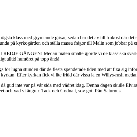
sta klass med grymtande grisar, sedan bar det av till frukost där det 
unda på kyrkogården och ställa massa frågor till Malin som jobbar på 
 TREDJE GÅNGEN! Medan maten smälte gjorde vi de klassiska sysslorna
igt alltid humöret på topp ändå.
för lugna stunden där de flesta spenderade tiden med att fixa sig inför 
rkan. Efter kyrkan fick vi lite fritid där vissa la en Willys-rush medan
s då gud inte var på vår sida med vädret idag. Denna dagen skulle Elvira
 livet och vad vi ångrar. Tack och Godnatt, sov gott från Saturnus.