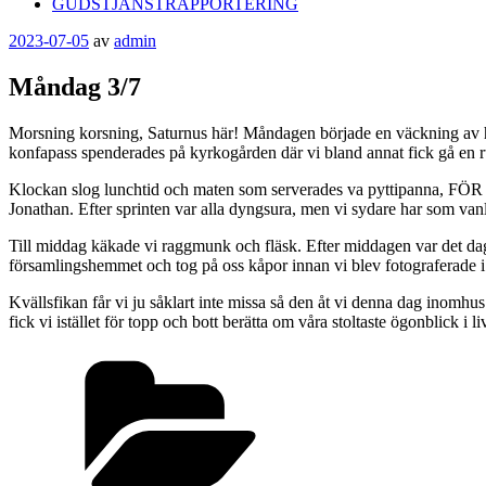
GUDSTJÄNSTRAPPORTERING
Publicerat
2023-07-05
av
admin
Måndag 3/7
Morsning korsning, Saturnus här! Måndagen började en väckning av hög
konfapass spenderades på kyrkogården där vi bland annat fick gå en r
Klockan slog lunchtid och maten som serverades va pyttipanna, FÖR
Jonathan. Efter sprinten var alla dyngsura, men vi sydare har som vanl
Till middag käkade vi raggmunk och fläsk. Efter middagen var det dags 
församlingshemmet och tog på oss kåpor innan vi blev fotograferade i ky
Kvällsfikan får vi ju såklart inte missa så den åt vi denna dag inomhu
fick vi istället för topp och bott berätta om våra stoltaste ögonblick i
Kategorier