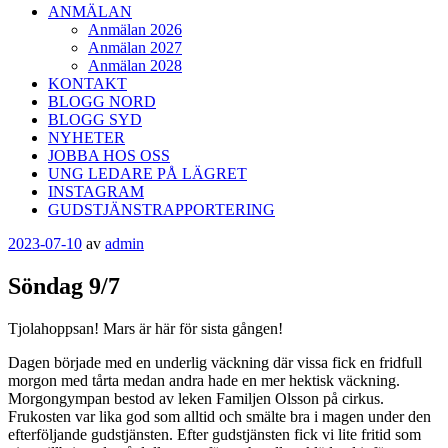
ANMÄLAN
Anmälan 2026
Anmälan 2027
Anmälan 2028
KONTAKT
BLOGG NORD
BLOGG SYD
NYHETER
JOBBA HOS OSS
UNG LEDARE PÅ LÄGRET
INSTAGRAM
GUDSTJÄNSTRAPPORTERING
Publicerat
2023-07-10
av
admin
Söndag 9/7
Tjolahoppsan! Mars är här för sista gången!
Dagen började med en underlig väckning där vissa fick en fridfull
morgon med tårta medan andra hade en mer hektisk väckning.
Morgongympan bestod av leken Familjen Olsson på cirkus.
Frukosten var lika god som alltid och smälte bra i magen under den
efterföljande gudstjänsten. Efter gudstjänsten fick vi lite fritid som