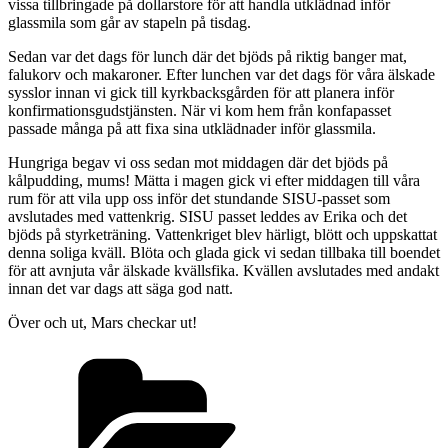
vissa tillbringade på dollarstore för att handla utklädnad inför
glassmila som går av stapeln på tisdag.
Sedan var det dags för lunch där det bjöds på riktig banger mat,
falukorv och makaroner. Efter lunchen var det dags för våra älskade
sysslor innan vi gick till kyrkbacksgården för att planera inför
konfirmationsgudstjänsten. När vi kom hem från konfapasset
passade många på att fixa sina utklädnader inför glassmila.
Hungriga begav vi oss sedan mot middagen där det bjöds på
kålpudding, mums! Mätta i magen gick vi efter middagen till våra
rum för att vila upp oss inför det stundande SISU-passet som
avslutades med vattenkrig. SISU passet leddes av Erika och det
bjöds på styrketräning. Vattenkriget blev härligt, blött och uppskattat
denna soliga kväll. Blöta och glada gick vi sedan tillbaka till boendet
för att avnjuta vår älskade kvällsfika. Kvällen avslutades med andakt
innan det var dags att säga god natt.
Över och ut, Mars checkar ut!
Kategorier