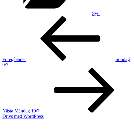
Syd
Inläggsnavigering
Föregående
inlägg
Föregående
Söndag
9/7
Nästa
inlägg
Nästa
Måndag 10/7
Drivs med WordPress