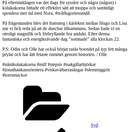
På eftermiddagen var det dags för sysslor och några (någon) i
kolakakorna hittade ett effektivt sätt att moppa och samtidigt
spendera mer tid med Nora, #tvåflugoriensmäll.
På frågestunden blev det framsteg i kärleken mellan Hugo och Lisa
när vi fick reda på att de duschar tillsammans. Sedan hade vi en
otroligt magnifik och förbryllande bra andakt. Efter denna
fantastiska och energikrävande dag ”somnade” alla klockan 22.
P.S: Odin och Olle har också börjat raida boendet på typ fett många
prylar och har lätt fetaste rummet genom historien. / Olle
#nånikolakakorna #milf #stepsis #isakgillarbjörkar
#jonathankanorientera #viskavältaerasängar #slemmiggröt
#torramackor
Kategorier
Syd
Inläggsnavigering
Föregående