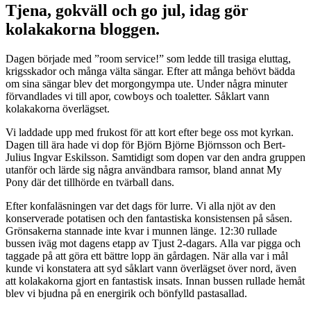
Tjena, gokväll och go jul, idag gör
kolakakorna bloggen.
Dagen började med ”room service!” som ledde till trasiga eluttag,
krigsskador och många välta sängar. Efter att många behövt bädda
om sina sängar blev det morgongympa ute. Under några minuter
förvandlades vi till apor, cowboys och toaletter. Såklart vann
kolakakorna överlägset.
Vi laddade upp med frukost för att kort efter bege oss mot kyrkan.
Dagen till ära hade vi dop för Björn Björne Björnsson och Bert-
Julius Ingvar Eskilsson. Samtidigt som dopen var den andra gruppen
utanför och lärde sig några användbara ramsor, bland annat My
Pony där det tillhörde en tvärball dans.
Efter konfaläsningen var det dags för lurre. Vi alla njöt av den
konserverade potatisen och den fantastiska konsistensen på såsen.
Grönsakerna stannade inte kvar i munnen länge. 12:30 rullade
bussen iväg mot dagens etapp av Tjust 2-dagars. Alla var pigga och
taggade på att göra ett bättre lopp än gårdagen. När alla var i mål
kunde vi konstatera att syd såklart vann överlägset över nord, även
att kolakakorna gjort en fantastisk insats. Innan bussen rullade hemåt
blev vi bjudna på en energirik och bönfylld pastasallad.