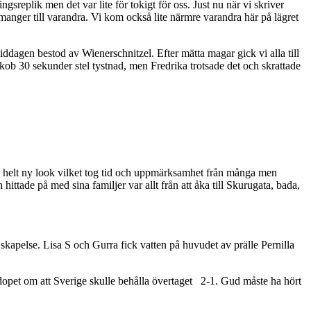
replik men det var lite för tokigt för oss. Just nu när vi skriver
imanger till varandra. Vi kom också lite närmre varandra här på lägret
dagen bestod av Wienerschnitzel. Efter mätta magar gick vi alla till
ob 30 sekunder stel tystnad, men Fredrika trotsade det och skrattade
n helt ny look vilket tog tid och uppmärksamhet från många men
ttade på med sina familjer var allt från att åka till Skurugata, bada,
skapelse. Lisa S och Gurra fick vatten på huvudet av prälle Pernilla
 dopet om att Sverige skulle behålla övertaget 2-1. Gud måste ha hört