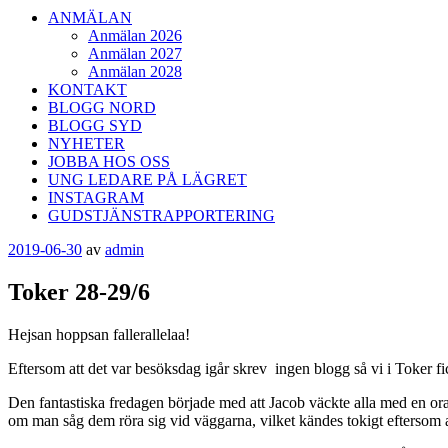
ANMÄLAN
Anmälan 2026
Anmälan 2027
Anmälan 2028
KONTAKT
BLOGG NORD
BLOGG SYD
NYHETER
JOBBA HOS OSS
UNG LEDARE PÅ LÄGRET
INSTAGRAM
GUDSTJÄNSTRAPPORTERING
Publicerat
2019-06-30
av
admin
Toker 28-29/6
Hejsan hoppsan fallerallelaa!
Eftersom att det var besöksdag igår skrev ingen blogg så vi i Toker f
Den fantastiska fredagen började med att Jacob väckte alla med en ora
om man såg dem röra sig vid väggarna, vilket kändes tokigt eftersom att 