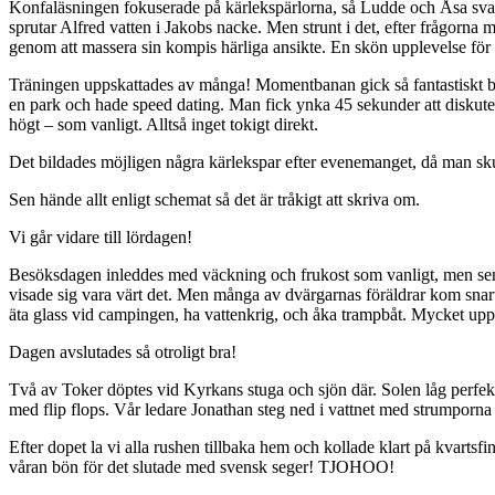
Konfaläsningen fokuserade på kärlekspärlorna, så Ludde och Åsa svarade
sprutar Alfred vatten i Jakobs nacke. Men strunt i det, efter frågorna
genom att massera sin kompis härliga ansikte. En skön upplevelse fö
Träningen uppskattades av många! Momentbanan gick så fantastiskt bra 
en park och hade speed dating. Man fick ynka 45 sekunder att diskute
högt – som vanligt. Alltså inget tokigt direkt.
Det bildades möjligen några kärlekspar efter evenemanget, då man sk
Sen hände allt enligt schemat så det är tråkigt att skriva om.
Vi går vidare till lördagen!
Besöksdagen inleddes med väckning och frukost som vanligt, men sen b
visade sig vara värt det. Men många av dvärgarnas föräldrar kom snart 
äta glass vid campingen, ha vattenkrig, och åka trampbåt. Mycket upp
Dagen avslutades så otroligt bra!
Två av Toker döptes vid Kyrkans stuga och sjön där. Solen låg perfekt
med flip flops. Vår ledare Jonathan steg ned i vattnet med strumporna p
Efter dopet la vi alla rushen tillbaka hem och kollade klart på kvart
våran bön för det slutade med svensk seger! TJOHOO!