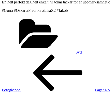
En helt perfekt dag helt enkelt, vi tokar tackar för er uppmärksamhet 
#Gurra #Oskar #Fredrika #LisaX2 #Jakob
Kategorier
Syd
Inläggsnavigering
Föregående
inlägg
Föregående
Läger Nor
Nästa
inlägg