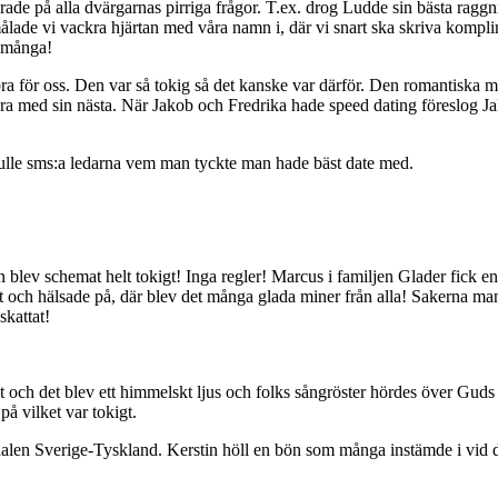
 på alla dvärgarnas pirriga frågor. T.ex. drog Ludde sin bästa raggnings
 målade vi vackra hjärtan med våra namn i, där vi snart ska skriva kompl
r många!
för oss. Den var så tokig så det kanske var därför. Den romantiska mid
ra med sin nästa. När Jakob och Fredrika hade speed dating föreslog Jak
ulle sms:a ledarna vem man tyckte man hade bäst date med.
lev schemat helt tokigt! Inga regler! Marcus i familjen Glader fick e
och hälsade på, där blev det många glada miner från alla! Sakerna man hi
skattat!
 och det blev ett himmelskt ljus och folks sångröster hördes över Guds 
å vilket var tokigt.
sfinalen Sverige-Tyskland. Kerstin höll en bön som många instämde i vid