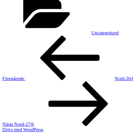
Uncategorized
Inläggsnavigering
Föregående
inlägg
Föregående
Nord-26/
Nästa
inlägg
Nästa
Nord-27/6
Drivs med WordPress