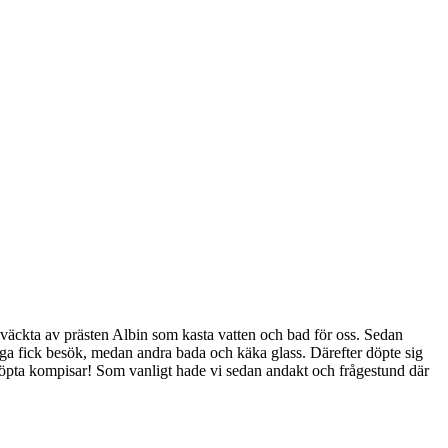
 väckta av prästen Albin som kasta vatten och bad för oss. Sedan
ånga fick besök, medan andra bada och käka glass. Därefter döpte sig
 döpta kompisar! Som vanligt hade vi sedan andakt och frågestund där