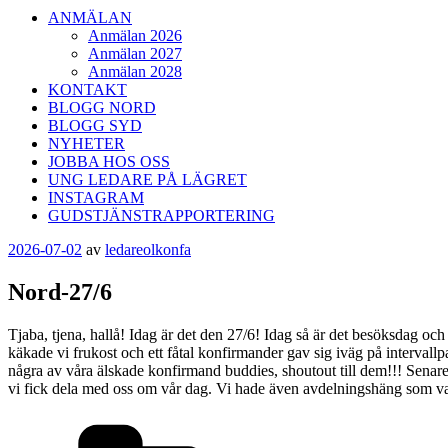
ANMÄLAN
Anmälan 2026
Anmälan 2027
Anmälan 2028
KONTAKT
BLOGG NORD
BLOGG SYD
NYHETER
JOBBA HOS OSS
UNG LEDARE PÅ LÄGRET
INSTAGRAM
GUDSTJÄNSTRAPPORTERING
Publicerat
2026-07-02
av
ledareolkonfa
Nord-27/6
Tjaba, tjena, hallå! Idag är det den 27/6! Idag så är det besöksdag o
käkade vi frukost och ett fåtal konfirmander gav sig iväg på interval
några av våra älskade konfirmand buddies, shoutout till dem!!! Senare
vi fick dela med oss om vår dag. Vi hade även avdelningshäng som vanl
Kategorier