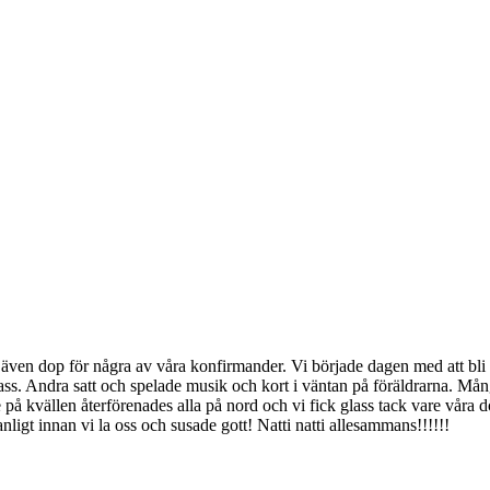
ch även dop för några av våra konfirmander. Vi började dagen med att bli
lpass. Andra satt och spelade musik och kort i väntan på föräldrarna. M
 på kvällen återförenades alla på nord och vi fick glass tack vare våra
igt innan vi la oss och susade gott! Natti natti allesammans!!!!!!