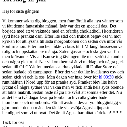
Hej för sista gången!
Vi kommer sakna dig bloggen, men framförallt alla nya vänner som
vi fått denna fantastiska månad. Igår var det en speciell dag. Det
började med att vi vaknade med en ofärdig chokladboll i korridoren
(syd hade prankat oss). Efter lite städ och frukost begav oss vi mot
kyrkan för att lyssna till sista morgonbönen och sedan öva inför vår
konfirmation. Efter lunchen åkte vi buss till LM-lång, bussresan var
rolig och uppskattad av många. Solen gassade och skogen var fin
men krävande. Vissa i Bamse tog tävlingen lite mer seriöst än andra
och några gick runt. När vi kom hem så åt vi middag och några gick
sedan till OLGY-infon medans andra cyklade till Dollar Store och
sedan badade på campingen. Efter det var det lite kvällsmys osv och
sedan gick vi och la oss. Men dagen var inge över för
kl 03:30
gick
runt hälften i Nord upp för att pranka syd. Pranket blev lite halvt
lyckat då några sydare var vakna men vi fick ändå hela syds boende
att lukta makrill. Sedan hade några lite svårt att somna efter det. Nu
är det bara två dagar kvar på konfan och vi alla gråter både
inombords och utombords. För att avsluta dessa fyra blogginlägg vi
gjort under denna månaden tänkte vi avslöja Agusts djupaste
hemlighet som vi utlovat. Det är att Agust har hittat kärleken!!!!!!!!!
Tack för oss