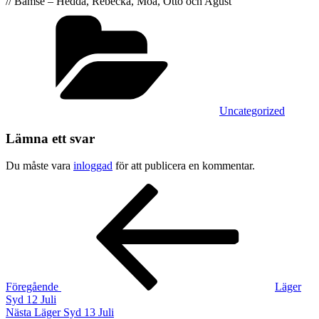
// Bamse – Hedda, Rebecka, Moa, Otto och Agust
Kategorier
Uncategorized
Lämna ett svar
Du måste vara
inloggad
för att publicera en kommentar.
Inläggsnavigering
Föregående
inlägg
Föregående
Läger
Syd 12 Juli
Nästa
Nästa
Läger Syd 13 Juli