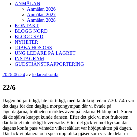
ANMÄLAN
Anmälan 2026
Anmälan 2027
Anmälan 2028
KONTAKT
BLOGG NORD
BLOGG SYD
NYHETER
JOBBA HOS OSS
UNG LEDARE PÅ LÄGRET
INSTAGRAM
GUDSTJÄNSTRAPPORTERING
Publicerat
2026-06-24
av
ledareolkonfa
22/6
Dagen börjar tidigt, lite för tidigt; med kuddkrig redan 7:30. 7:45 var
det dags för den dagliga morgongympan där vi övade på
lägerdagarna, tröttheten märktes även på ledarna Hilding och Sören
då de själva knappt kunde dansen. Efter det gick vi mot frukosten,
där brödet inte riktigt levererade. Efter det gick vi mot kyrkan där
dagens konfa pass väntade vilket såklart var höjdpunkten på dagen.
Där fick vi planera och spela upp olika pjäser som visade delar ur