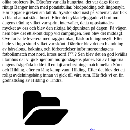
olika profeters liv. Därefter var alla hungriga, det var dags för en
riktigt Banger lunch med potatisbullar, blodpudding och lingonsylt.
Här tappade greken sin tallrik. Sysslor stod näst på schemat, där fick
vi bland annat städa huset. Efter det cyklade/joggade vi bort mot
dagens träning vilket var sprint intervaller, detta uppskattades
mycket av oss och blev den riktiga höjdpunkten på dagen. På vägen
hem blev det ett skönt dopp vid campingen. Sen blev det middag!!
Ove fortsatte leverera med raggmunkar, fläsk och lingonsylt. Efter
hade vi lugn stund vilket var skönt. Därefter blev det en blandning
av hårsalong, bakning och förberedelser inför morgondagens
fotbollsmatch mot nord, kross nord!!??!? Sen blev det en god kvällis
utomhus där vi gick igenom morgondagens planer. En av frågorna i
dagens frågelåda ledde till en tajt armbrytningsmatch mellan Sören
och Hilding, efter en lång kamp vann Hilding. Efter det blev det ett
roligt avdelningshäng innan vi gick till våra rum. Här fick vi en fin
godnattsång av Hilding o Tindra.
Kategorier
Syd