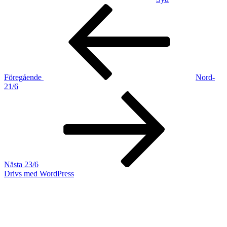
Inläggsnavigering
Föregående
inlägg
Föregående
Nord-
21/6
Nästa
inlägg
Nästa
23/6
Drivs med WordPress